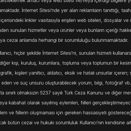
 desteklemek amacı veya web sitesi ve/veya içerdiği bilgilere yö
maktadır. İnternet Sitesi’nde yer alan reklamların tanıttığı, ta
 içerisindeki linkler vasıtasıyla erişilen web siteleri, dosyalar ve 
nden sunulan hizmetler veya ürünler veya bunların içeriği hakkın
ya cezai anlamda herhangi bir sorumluluğu bulunmamaktadır.
lanıcı, hiçbir şekilde İnternet Sitesi’ni, sunulan hizmeti kullanar
diğer kişi, kuruluş, kurumlara, topluma veya toplumun bir kesimi
rafik, kişileri yanıltıcı, aldatıcı, eksik ve hatalı unsurlar içeren;
k eden ve suç unsuru oluşturabilecek yorum, bilgi, fotoğraf vb
rla sınırlı olmaksızın 5237 sayılı Türk Ceza Kanunu ve diğer me
eya kabahat olarak sayılmış eylemleri, fiilleri gerçekleştirmey
ylem ve fiillerin oluşmaması için gereken hassasiyeti gösterec
ak bütün cezai ve hukuki sorumluluk Kullanıcı’nın kendisine ait 