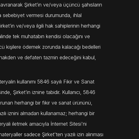
ı davranarak Şirket’in ve/veya üçüncü şahısların
rara sebebiyet vermesi durumunda, ihlal
ket’in ve/veya ilgili hak sahiplerinin herhangi
halinde tek muhatabın kendisi olacağını ve
cü kişilere ödemek zorunda kalacağı bedelleri
, nakden ve defaten tazmin edeceğini kabul,
teryalin kullanımı 5846 sayılı Fikir ve Sanat
e, Şirket’in iznine tabidir. Kullanıcı, 5846
runan herhangi bir fikir ve sanat ürününü,
yazılı iznini almadan kullanamaz; herhangi bir
eryali iletmek amacıyla İnternet Sitesi'ni
materyaller sadece Şirket'ten yazılı izin alınması