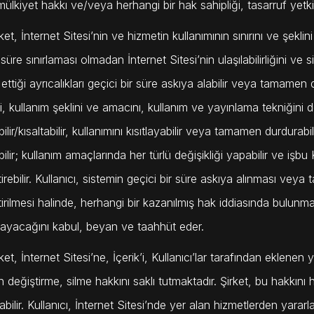
mülkiyet hakkı ve/veya herhangi bir hak sahipliği, tasarruf yetk
ket, İnternet Sitesi’nin ve hizmetin kullanımının sınırını ve şeklini
 süre sınırlaması olmadan İnternet Sitesi’nin ulaşılabilirliğini ve 
ettiği ayrıcalıkları geçici bir süre askıya alabilir veya tamamen d
’i, kullanım şeklini ve amacını, kullanım ve yayınlama tekniğini de
ilir/kısaltabilir, kullanımını kısıtlayabilir veya tamamen durdur
bilir; kullanım amaçlarında her türlü değişikliği yapabilir ve işbu
irebilir. Kullanıcı, sistemin geçici bir süre askıya alınması ve
tirilmesi halinde, herhangi bir kazanılmış hak iddiasında bulunm
yacağını kabul, beyan ve taahhüt eder.
ket, İnternet Sitesi’ne, İçerik’i, Kullanıcı’lar tarafından eklenen 
 değiştirme, silme hakkını saklı tutmaktadır. Şirket, bu hakkın
abilir. Kullanıcı, İnternet Sitesi’nde yer alan hizmetlerden yar