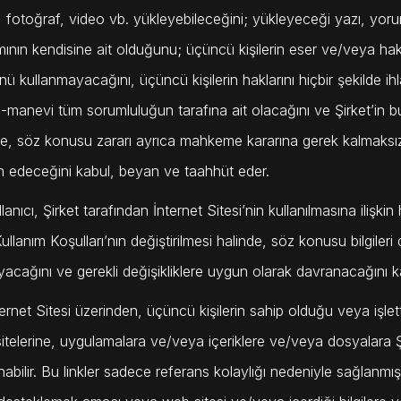
t, fotoğraf, video vb. yükleyebileceğini; yükleyeceği yazı, yoru
ının kendisine ait olduğunu; üçüncü kişilerin eser ve/veya hak 
ü kullanmayacağını, üçüncü kişilerin haklarını hiçbir şekilde ih
-manevi tüm sorumluluğun tarafına ait olacağını ve Şirket’in b
de, söz konusu zararı ayrıca mahkeme kararına gerek kalmaksızı
n edeceğini kabul, beyan ve taahhüt eder.
lanıcı, Şirket tarafından İnternet Sitesi’nin kullanılmasına ilişkin
ullanım Koşulları’nın değiştirilmesi halinde, söz konusu bilgile
yacağını ve gerekli değişikliklere uygun olarak davranacağını 
ternet Sitesi üzerinden, üçüncü kişilerin sahip olduğu veya işle
itelerine, uygulamalara ve/veya içeriklere ve/veya dosyalara Şi
abilir. Bu linkler sadece referans kolaylığı nedeniyle sağlanmış o