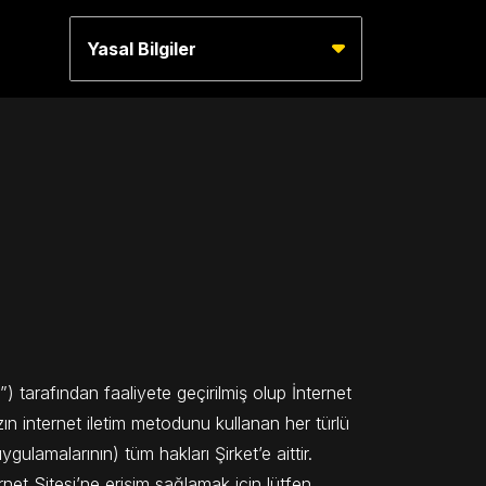
Yasal Bilgiler
t”) tarafından faaliyete geçirilmiş olup İnternet
sızın internet iletim metodunu kullanan her türlü
gulamalarının) tüm hakları Şirket’e aittir.
rnet Sitesi’ne erişim sağlamak için lütfen