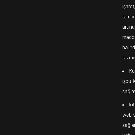
işare
tamam
ürünün
maddi
halin
tazmi
Kul
işbu K
sağla
İn
web s
sağlan