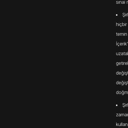
sınai 
Şir
hiçbir
temin 
İçerik
uzatab
getire
değişt
değiş
doğma
Şir
zaman
kullan