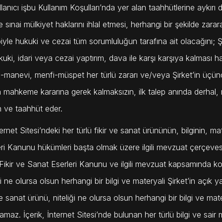
llanıcı işbu Kullanım Koşulları’nda yer alan taahhütlerine aykır
ve sınai mülkiyet haklarını ihlal etmesi, herhangi bir şekilde za
yle hukuki ve cezai tüm sorumluluğun tarafına ait olacağını; Şir
kuki, idari veya cezai yaptırım, dava ile karşı karşıya kalması 
-manevi, menfi-müspet her türlü zararı ve/veya Şirket’in üçün
a mahkeme kararına gerek kalmaksızın, ilk talep anında derhal
 ve taahhüt eder.
ternet Sitesi’ndeki her türlü fikir ve sanat ürününün, bilginin, ma
ri Kanunu hükümleri başta olmak üzere ilgili mevzuat çerçevesind
ı Fikir ve Sanat Eserleri Kanunu ve ilgili mevzuat kapsamında ko
ği ne olursa olsun herhangi bir bilgi ve materyali Şirket’in açık 
ve sanat ürünü, niteliği ne olursa olsun herhangi bir bilgi ve mat
amaz. İçerik, İnternet Sitesi’nde bulunan her türlü bilgi ve sair 