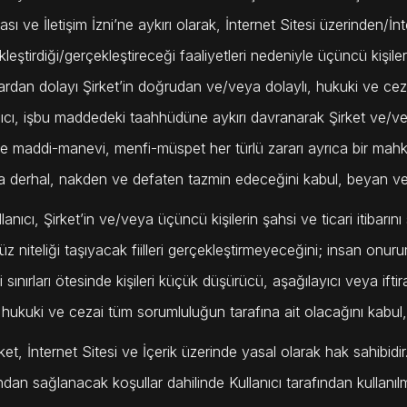
kası ve İletişim İzni’ne aykırı olarak, İnternet Sitesi üzerinden/İnt
leştirdiği/gerçekleştireceği faaliyetleri nedeniyle üçüncü kişile
lardan dolayı Şirket’in doğrudan ve/veya dolaylı, hukuki ve ce
nıcı, işbu maddedeki taahhüdüne aykırı davranarak Şirket ve/ve
de maddi-manevi, menfi-müspet her türlü zararı ayrıca bir mahk
a derhal, nakden ve defaten tazmin edeceğini kabul, beyan ve
llanıcı, Şirket’in ve/veya üçüncü kişilerin şahsi ve ticari itibarın
z niteliği taşıyacak fiilleri gerçekleştirmeyeceğini; insan onurun
ri sınırları ötesinde kişileri küçük düşürücü, aşağılayıcı veya ift
 hukuki ve cezai tüm sorumluluğun tarafına ait olacağını kabul
rket, İnternet Sitesi ve İçerik üzerinde yasal olarak hak sahibidir.
ndan sağlanacak koşullar dahilinde Kullanıcı tarafından kullanılması