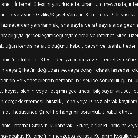
llanıcı, İnternet Sitesi’ni yürürlükte bulunan tüm mevzuata, intern
arı’na ve ayrıca Gizlilik/Kişisel Verilerin Korunması Politikası v
 hizmetlerden yararlanmak, ana sayfa ve alt sayfalarda gezinmek
 aracılığıyla gerçekleştireceği eylemlerde ve İnternet Sitesi üz
luluğun kendisine ait olduğunu kabul, beyan ve taahhüt eder.
llanıcı’nın İnternet Sitesi’nden yararlanma ve İnternet Sitesi’n
’in veya Şirket’in doğrudan ve/veya dolaylı olarak hissedarı olduğu
anlarının ve yöneticilerinin herhangi bir şekilde sorumluluğu bu
e, kayıp, işlemin veya iletişimin gecikmesi, bilgisayar virüsü, ile
in gerçekleşmemesi; hırsızlık, imha veya izinsiz olarak kayıtlara 
nılması hususunda Şirket herhangi bir sorumluluk kabul etmez.
lanıcı İnternet Sitesi’ni kullanarak, Şirket, diğer kullanıcılar ve
ayacaktır. Kullanıcı’nın mevzuata ve işbu Kullanım Koşulları ve 