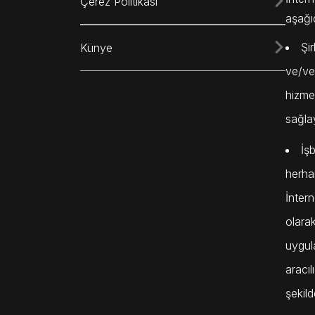
Çerez Politikası
aşağı
Şir
Künye
ve/vey
hizmet
sağlay
İş
herhan
İntern
olarak
uygula
aracıl
şekild