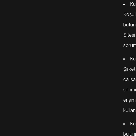
Ku
Koşull
bütün
Sitesi
sorum
Ku
Şirket
çalış
silinm
erişim
kulla
Kul
bulunm