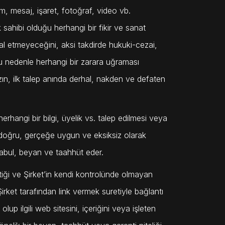
m, mesaj, işaret, fotoğraf, video vb.
sahibi olduğu herhangi bir fikir ve sanat
lal etmeyeceğini, aksi takdirde hukuki-cezai,
u nedenle herhangi bir zarara uğraması
n, ilk talep anında derhal, nakden ve defaten
 herhangi bir bilgi, üyelik vs. talep edilmesi veya
ri doğru, gerçeğe uygun ve eksiksiz olarak
kabul, beyan ve taahhüt eder.
ttiği ve Şirket’in kendi kontrolünde olmayan
rket tarafından link vermek suretiyle bağlantı
lup ilgili web sitesini, içeriğini veya işleten