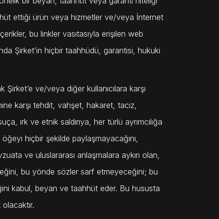
nelik bir beyan, taahhüt veya garanti niteliği
ahhüt ettiği ürün veya hizmetler ve/veya İnternet
içerikler, bu linkler vasıtasıyla erişilen web
da Şirket’in hiçbir taahhüdü, garantisi, hukuki
ak Şirket’e ve/veya diğer kullanıcılara karşı
ne karşı tehdit, vahşet, hakaret, taciz,
 suça, ırk ve etnik saldırıya, her türlü ayrımcılığa
. öğeyi hiçbir şekilde paylaşmayacağını,
vzuata ve uluslararası anlaşmalara aykırı olan,
eceğini, bu yönde sözler sarf etmeyeceğini; bu
eğini kabul, beyan ve taahhüt eder. Bu hususta
olacaktır.