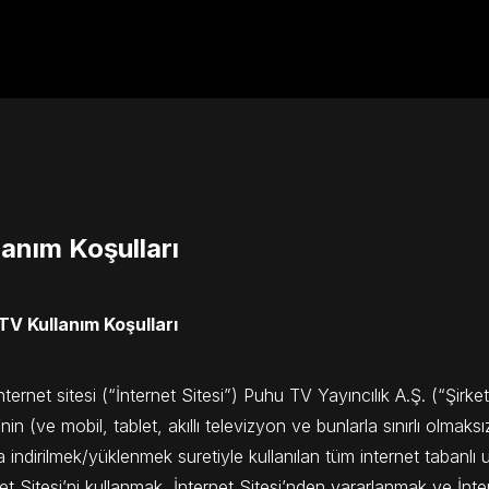
lanım Koşulları
V Kullanım Koşulları
nternet sitesi (“İnternet Sitesi”) Puhu TV Yayıncılık A.Ş. (“Şirke
’nin (ve mobil, tablet, akıllı televizyon ve bunlarla sınırlı olmak
 indirilmek/yüklenmek suretiyle kullanılan tüm internet tabanlı uy
et Sitesi’ni kullanmak, İnternet Sitesi’nden yararlanmak ve İnte