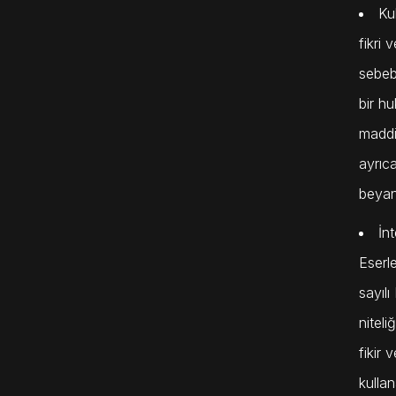
Ku
fikri 
sebebi
bir hu
maddi
ayrıc
beyan
İn
Eserle
sayıl
niteli
fikir 
kullan