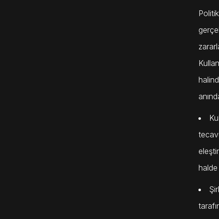
Politi
gerçek
zarar
Kulla
halin
anınd
Ku
tecavü
eleşti
halde
Şi
tarafı