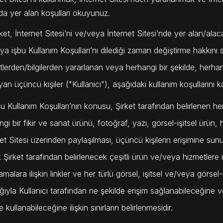
da yer alan koşulları okuyunuz.
ket, İnternet Sitesi’ni ve/veya İnternet Sitesi’nde yer alan/alacak 
a işbu Kullanım Koşulları’nı dilediği zaman değiştirme hakkını s
lerden/bilgilerden yararlanan veya herhangi bir şekilde, herhang
an üçüncü kişiler ("Kullanıcı"), aşağıdaki kullanım koşullarını k
bu Kullanım Koşulları’nın konusu, Şirket tarafından belirlenen h
gi bir fikir ve sanat ürünü, fotoğraf, yazı, görsel-işitsel ürün, 
et Sitesi üzerinden paylaşılması, üçüncü kişilerin erişimine sunulm
 Şirket tarafından belirlenecek çeşitli ürün ve/veya hizmetlere il
malara ilişkin linkler ve her türlü görsel, işitsel ve/veya görsel-i
ığıyla Kullanıcı tarafından ne şekilde erişim sağlanabileceğine 
e kullanabileceğine ilişkin sınırların belirlenmesidir.