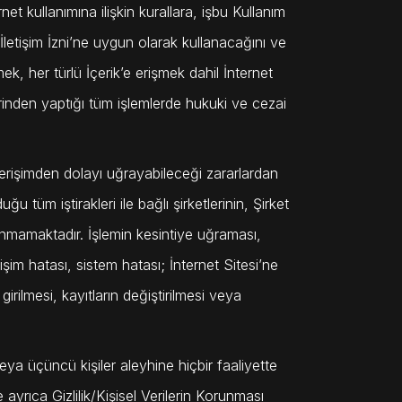
et kullanımına ilişkin kurallara, işbu Kullanım
e İletişim İzni’ne uygun olarak kullanacağını ve
, her türlü İçerik’e erişmek dahil İnternet
erinden yaptığı tüm işlemlerde hukuki ve cezai
e erişimden dolayı uğrayabileceği zararlardan
 tüm iştirakleri ile bağlı şirketlerinin, Şirket
lunmamaktadır. İşlemin kesintiye uğraması,
tişim hatası, sistem hatası; İnternet Sitesi’ne
girilmesi, kayıtların değiştirilmesi veya
/veya üçüncü kişiler aleyhine hiçbir faaliyette
ayrıca Gizlilik/Kişisel Verilerin Korunması