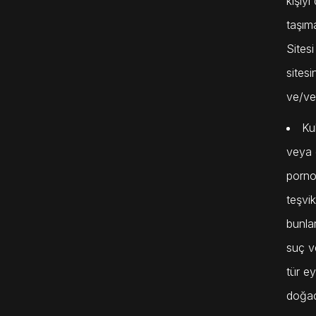
kişiyi
taşıma
Sitesi
sitesi
ve/ve
Kul
veya 
pornog
teşvi
bunla
suç v
tür e
doğac