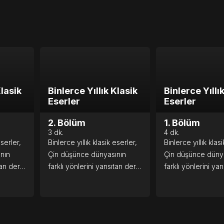
Klasik
Binlerce Yıllık Klasik
Binlerce Yıllı
Eserler
Eserler
2. Bölüm
1. Bölüm
3
dk.
4
dk.
eserler,
Binlerce yıllık klasik eserler,
Binlerce yıllık klas
nın
Çin düşünce dünyasının
Çin düşünce düny
tan derin
farklı yönlerini yansıtan derin
farklı yönlerini ya
ır.
felsefi fikirler barındırır.
felsefi fikirler barın