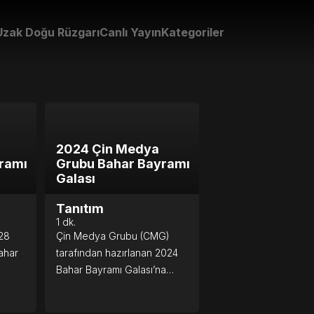
Uzak Doğu Rüzgarı
Canlı Yayın
Kategoriler
2024 Çin Medya
ramı
Grubu Bahar Bayramı
Galası
Tanıtım
1
dk.
28
Çin Medya Grubu (CMG)
ahar
tarafından hazırlanan 2024
Bahar Bayramı Galası’na
teşem
davetlisiniz!
ri de