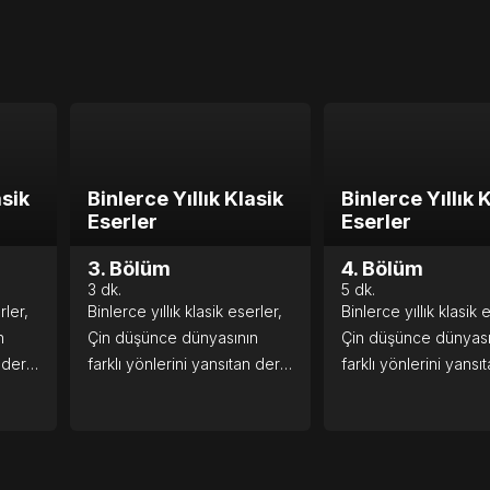
 özel
asik
Binlerce Yıllık Klasik
Binlerce Yıllık 
Eserler
Eserler
3. Bölüm
4. Bölüm
3
dk.
5
dk.
rler,
Binlerce yıllık klasik eserler,
Binlerce yıllık klasik 
n
Çin düşünce dünyasının
Çin düşünce dünyası
 derin
farklı yönlerini yansıtan derin
farklı yönlerini yansı
felsefi fikirler barındırır.
felsefi fikirler barındır