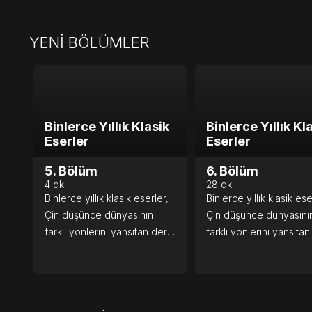
Gala Sahnesinin geçmişi ne
aramızda görmekten
zamana uzanıyor? Bahar
mutluluk duyacağız. Bu
Bayramı kökeni 3 bin yıl
zamanda, geleneksel
YENİ BÖLÜMLER
öncesine dayanan eski bir
kutlamaların coşkusunu
bayramdır.
birlikte yaşayalım.
Binlerce Yıllık Klasik
Binlerce Yıllık Kl
Eserler
Eserler
5. Bölüm
6. Bölüm
4
dk.
28
dk.
Binlerce yıllık klasik eserler,
Binlerce yıllık klasik ese
Çin düşünce dünyasının
Çin düşünce dünyasını
farklı yönlerini yansıtan derin
farklı yönlerini yansıtan
felsefi fikirler barındırır.
felsefi fikirler barındırır.