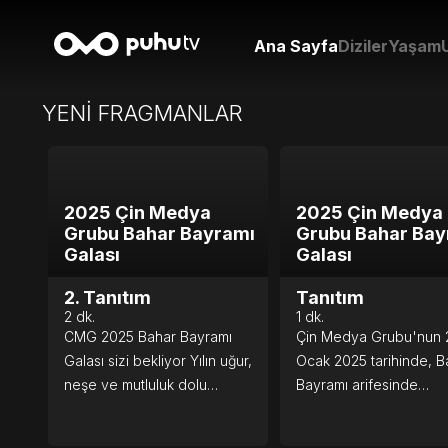
Ana Sayfa
Diziler
Yaşam
YENİ FRAGMANLAR
2025 Çin Medya
2025 Çin Medya
Grubu Bahar Bayramı
Grubu Bahar Bay
Galası
Galası
2. Tanıtım
Tanıtım
2
dk.
1
dk.
CMG 2025 Bahar Bayramı
Çin Medya Grubu'nun 
Galası sizi bekliyor Yılın uğur,
Ocak 2025 tarihinde, B
neşe ve mutluluk dolu
Bayramı arifesinde
zamanı! CMG Bahar Bayramı
gerçekleştireceği muh
Galasındayız! Bahar Bayramı
gala gösterisinde sizle