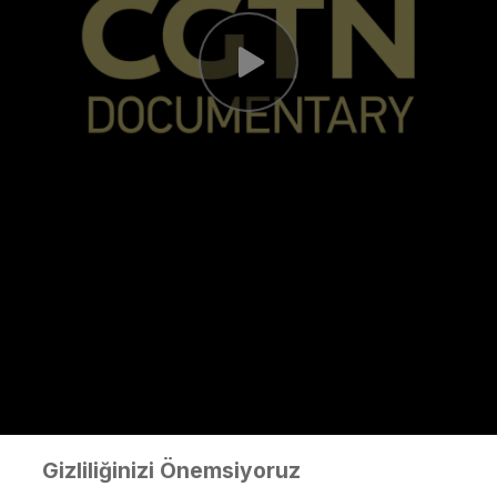
Play
Video
Gizliliğinizi Önemsiyoruz