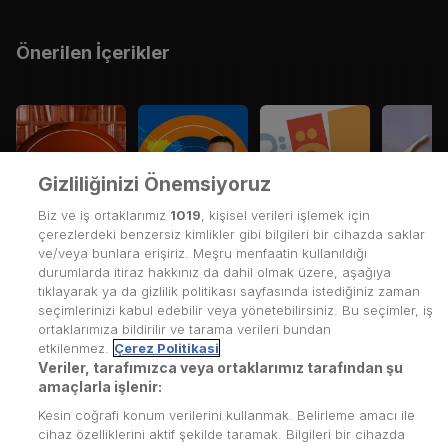
Önerilen İçerikler
Gizliliğinizi Önemsiyoruz
Biz ve iş ortaklarımız
1019
, kişisel verileri işlemek için
çerezlerdeki benzersiz kimlikler gibi bilgileri bir cihazda saklar
ve/veya bunlara erişiriz. Meşru menfaatin kullanıldığı
durumlarda itiraz hakkınız da dahil olmak üzere, aşağıya
tıklayarak ya da gizlilik politikası sayfasında istediğiniz zaman
seçimlerinizi kabul edebilir veya yönetebilirsiniz. Bu seçimler, iş
ortaklarımıza bildirilir ve tarama verileri bundan
etkilenmez.
Çerez Politikasi
Veriler, tarafımızca veya ortaklarımız tarafından şu
Kullanım Koşulları
amaçlarla işlenir:
Kesin coğrafi konum verilerini kullanmak. Belirleme amacı ile
Üyelik Sözleşmesi
cihaz özelliklerini aktif şekilde taramak. Bilgileri bir cihazda