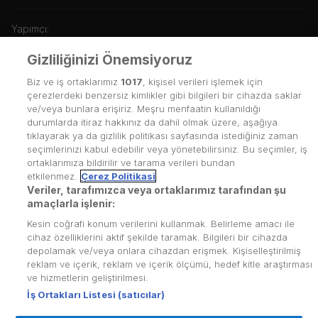
Yapımcı:
CGTN
Gizliliğinizi Önemsiyoruz
Biz ve iş ortaklarımız
1017
, kişisel verileri işlemek için
Yapım Yılı:
çerezlerdeki benzersiz kimlikler gibi bilgileri bir cihazda saklar
2024
ve/veya bunlara erişiriz. Meşru menfaatin kullanıldığı
durumlarda itiraz hakkınız da dahil olmak üzere, aşağıya
tıklayarak ya da gizlilik politikası sayfasında istediğiniz zaman
seçimlerinizi kabul edebilir veya yönetebilirsiniz. Bu seçimler, iş
ortaklarımıza bildirilir ve tarama verileri bundan
etkilenmez.
Çerez Politikasi
Veriler, tarafımızca veya ortaklarımız tarafından şu
Kullanım Koşulları
amaçlarla işlenir:
Kesin coğrafi konum verilerini kullanmak. Belirleme amacı ile
Üyelik Sözleşmesi
cihaz özelliklerini aktif şekilde taramak. Bilgileri bir cihazda
depolamak ve/veya onlara cihazdan erişmek. Kişiselleştirilmiş
Kvkk Politikası
reklam ve içerik, reklam ve içerik ölçümü, hedef kitle araştırması
Çerez Politikası
ve hizmetlerin geliştirilmesi.
İş Ortakları Listesi (satıcılar)
Yardım Merkezi