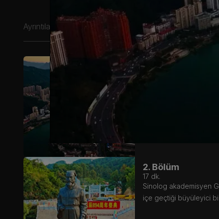
Ayrıntılar
1. Sezon
1. Bölüm
19
dk.
Sinolog akademisyen Gira
içe geçtiği büyüleyici b
2. Bölüm
17
dk.
Sinolog akademisyen Gira
içe geçtiği büyüleyici b