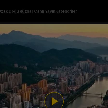
Uzak Doğu Rüzgarı
Canlı Yayın
Kategoriler
sikleri
1. Bölüm: Akarsu Nasıl Bu
n tarihini ve modern yüzünü anlamak için çıktığı keşif
ç içe geçtiği büyüleyici bir deneyim yaşıyor.
Play