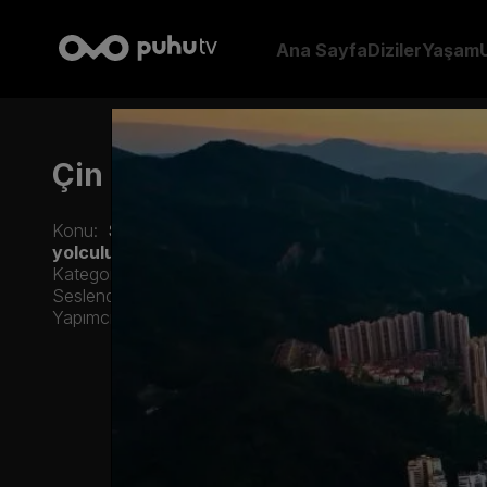
Ana Sayfa
Diziler
Yaşam
Çin Düşünce Geleneğinin Kla
Konu:
Sinolog akademisyen Giray Fidan, Çin’in deri
yolculuğunda, kültür, doğa ve insan hikayelerinin i
Kategori:
Uzak Doğu Rüzgarı
-
Yaşam
Seslendirme:
Türkçe
Yapımcı:
CGTN