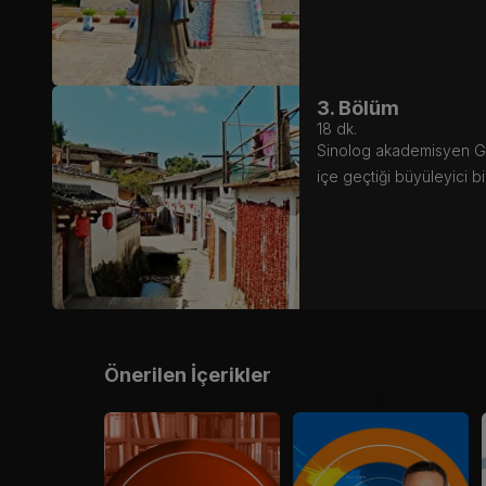
3. Bölüm
18
dk.
Sinolog akademisyen Gira
içe geçtiği büyüleyici b
Önerilen İçerikler