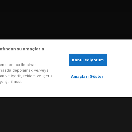
arafından şu amaçlarla
Kabul ediyorum
tmek için sizi bir yolculuğa çıkarıyoruz.
leme amacı ile cihaz
ir cihazda depolamak ve/veya
am ve içerik, reklam ve içerik
Amaçları Göster
liştirilmesi.
fırsat yakalıyor. Bu bölümde size Çin'deki para