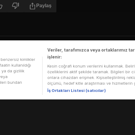
Paylaş
Veriler, tarafımızca veya ortaklarımız t
işlenir:
i benzersiz kimlikler
ir şey? Çin'in 5.000 yıllık tarihine nasıl yeni bir hayat kattığını keşfe
aatin kullanıldığı
Kesin coğrafi konum verilerini kullanmak. Belir
ya da gizlilik
özelliklerini aktif şekilde taramak. Bilgileri b
 veya
onlara cihazdan erişmek. Kişiselleştirilmiş rekl
rileri bundan
ölçümü, hedef kitle araştırması ve hizmetlerin ge
İş Ortakları Listesi (satıcılar)
i ekonomisi büyümeye devam ediyor. İnsanlar daha iyi bir yaşam için 
nı gösteriyoruz.