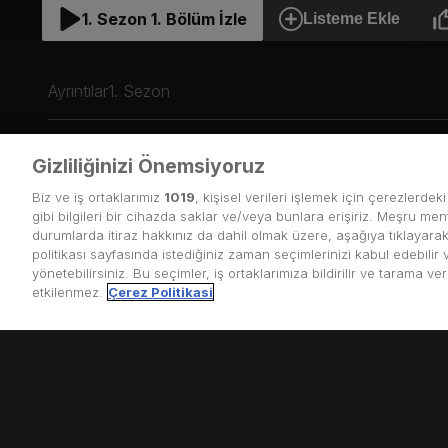
1. Sezon 1. Bölüm İzle
Listeme Ekle
Ayrıntılar
1. Sezon
Gizliliğinizi Önemsiyoruz
1. Bölüm
55
dk.
Biz ve iş ortaklarımız
1019
, kişisel verileri işlemek için çerezlerdek
Çin'de “New Cool” nasıl b
gibi bilgileri bir cihazda saklar ve/veya bunlara erişiriz. Meşru menf
durumlarda itiraz hakkınız da dahil olmak üzere, aşağıya tıklayarak 
politikası sayfasında istediğiniz zaman seçimlerinizi kabul edebilir
yönetebilirsiniz. Bu seçimler, iş ortaklarımıza bildirilir ve tarama ve
etkilenmez.
Çerez Politikasi
2. Bölüm
57
dk.
Dünyanın en büyük ikinc
hikayelerinin tüm sırları