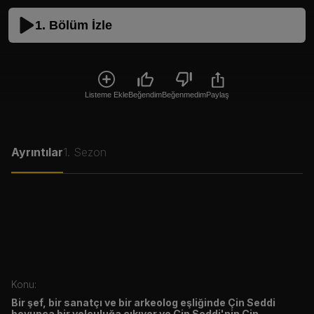
1. Bölüm İzle
Listeme Ekle
Beğendim
Beğenmedim
Paylaş
Ayrıntılar
1. Sezon
Konu:
Bir şef, bir sanatçı ve bir arkeolog eşliğinde Çin Seddi
boyunca bir yolculuğa çıkıyor ve Çin Seddi'nin Çin