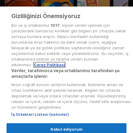
Gizliliğinizi Önemsiyoruz
Biz ve iş ortaklarımız
1017
, kişisel verileri işlemek için
çerezlerdeki benzersiz kimlikler gibi bilgileri bir cihazda saklar
ve/veya bunlara erişiriz. Meşru menfaatin kullanıldığı
durumlarda itiraz hakkınız da dahil olmak üzere, aşağıya
tıklayarak ya da gizlilik politikası sayfasında istediğiniz zaman
seçimlerinizi kabul edebilir veya yönetebilirsiniz. Bu seçimler, iş
ortaklarımıza bildirilir ve tarama verileri bundan
etkilenmez.
Çerez Politikasi
Veriler, tarafımızca veya ortaklarımız tarafından şu
Kullanım Koşulları
amaçlarla işlenir:
Kesin coğrafi konum verilerini kullanmak. Belirleme amacı ile
Üyelik Sözleşmesi
cihaz özelliklerini aktif şekilde taramak. Bilgileri bir cihazda
depolamak ve/veya onlara cihazdan erişmek. Kişiselleştirilmiş
Kvkk Politikası
reklam ve içerik, reklam ve içerik ölçümü, hedef kitle araştırması
Çerez Politikası
ve hizmetlerin geliştirilmesi.
İş Ortakları Listesi (satıcılar)
Yardım Merkezi
Kabul ediyorum
İletişim
© Copyright
2026