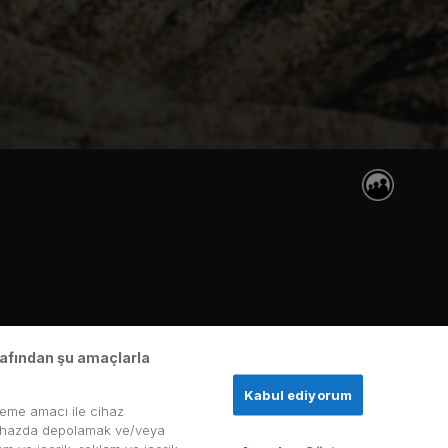
arafından şu amaçlarla
Kabul ediyorum
leme amacı ile cihaz
ir cihazda depolamak ve/veya