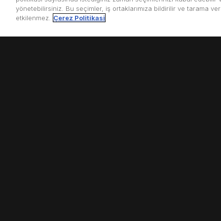
yönetebilirsiniz. Bu seçimler, iş ortaklarımıza bildirilir ve tarama ve
etkilenmez.
Çerez Politikasi
Konu:
Çin’in kuzeybatısındaki Ningşia Huy Özerk B
Çölü nesiller boyunca süren çabalarla canlı bağla
bu mucizevi toprakların hikayesini anlatıyor.
Kategori:
Uzak Doğu Rüzgarı
-
Yaşam
Altyazılar:
Türkçe
Yapımcı:
CGTN
Önerilen İçerikler