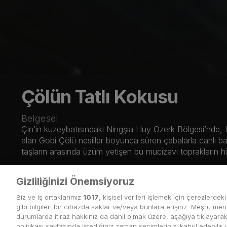
Çölün Tatlı Kokusu
Belgesel
Çin’in kuzeybatısındaki Ningşia Huy Özerk Bölgesi’nde, 
alan Gobi Çölü nesiller boyunca süren çabalarla canlı b
taşların arasında üzüm yetişen bu mucizevi toprakların hi
Çölün Tatlı Kokusu İzle
Listeme Ekle
Gizliliğinizi Önemsiyoruz
Biz ve iş ortaklarımız
1017
, kişisel verileri işlemek için çerezlerdek
gibi bilgileri bir cihazda saklar ve/veya bunlara erişiriz. Meşru menf
Ayrıntılar
durumlarda itiraz hakkınız da dahil olmak üzere, aşağıya tıklayarak 
politikası sayfasında istediğiniz zaman seçimlerinizi kabul edebilir