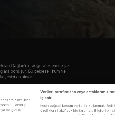
Helan Dağları’nın doğu eteklerinde yer
ağlara dönüşür. Bu belgesel, kum ve
kayesini anlatıyor.
Paylaş
Veriler, tarafımızca veya ortaklarımız t
işlenir:
i benzersiz kimlikler
aatin kullanıldığı
Kesin coğrafi konum verilerini kullanmak. Belir
ya da gizlilik
özelliklerini aktif şekilde taramak. Bilgileri b
 veya