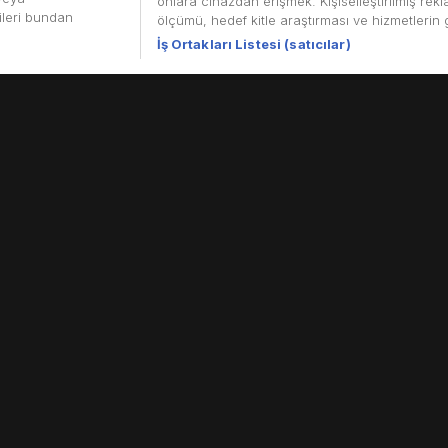
onlara cihazdan erişmek. Kişiselleştirilmiş rekl
rileri bundan
ölçümü, hedef kitle araştırması ve hizmetlerin ge
ölgesi’nde, Helan Dağları’nın doğu eteklerinde yer alan 
İş Ortakları Listesi (satıcılar)
ra dönüşür. Bu belgesel, kum ve taşların arasında üzüm y