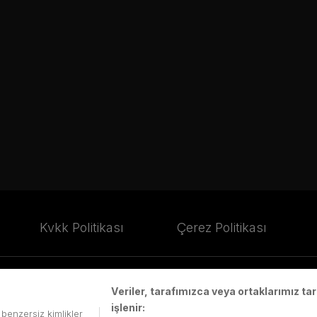
Kvkk Politikası
Çerez Politikası
Veriler, tarafımızca veya ortaklarımız t
işlenir:
.Ş.'de saklıdır.
i benzersiz kimlikler