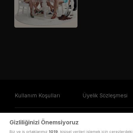
Kullanım Koşulları
Üyelik Sözleşmesi
Gizliliğinizi Önemsiyoruz
© Copyright
2026
puhutv.com Tüm hakları Puhu TV Yayıncılık A
Biz ve iş ortaklarımız
1019
, kişisel verileri işlemek için çerezlerdek