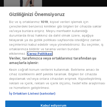
Gizliliğinizi Önemsiyoruz
Biz ve iş ortaklarımız
1019
, kişisel verileri işlemek için
çerezlerdeki benzersiz kimlikler gibi bilgileri bir cihazda saklar
ve/veya bunlara erişiriz. Meşru menfaatin kullanıldığı
durumlarda itiraz hakkınız da dahil olmak üzere, aşağıya
tıklayarak ya da gizlilik politikası sayfasında istediğiniz zaman
seçimlerinizi kabul edebilir veya yönetebilirsiniz. Bu seçimler, iş
ortaklarımıza bildirilir ve tarama verileri bundan
etkilenmez.
Çerez Politikasi
Veriler, tarafımızca veya ortaklarımız tarafından şu
amaçlarla işlenir:
Kullanım Koşulları
Kesin coğrafi konum verilerini kullanmak. Belirleme amacı ile
cihaz özelliklerini aktif şekilde taramak. Bilgileri bir cihazda
Üyelik Sözleşmesi
depolamak ve/veya onlara cihazdan erişmek. Kişiselleştirilmiş
reklam ve içerik, reklam ve içerik ölçümü, hedef kitle araştırması
Kvkk Politikası
ve hizmetlerin geliştirilmesi.
İş Ortakları Listesi (satıcılar)
Çerez Politikası
Yardım Merkezi
Kabul ediyorum