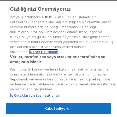
Gizliliğinizi Önemsiyoruz
Biz ve iş ortaklarımız
1019
, kişisel verileri işlemek için
çerezlerdeki benzersiz kimlikler gibi bilgileri bir cihazda saklar
ve/veya bunlara erişiriz. Meşru menfaatin kullanıldığı
durumlarda itiraz hakkınız da dahil olmak üzere, aşağıya
tıklayarak ya da gizlilik politikası sayfasında istediğiniz zaman
seçimlerinizi kabul edebilir veya yönetebilirsiniz. Bu seçimler, iş
ortaklarımıza bildirilir ve tarama verileri bundan
etkilenmez.
Çerez Politikasi
Veriler, tarafımızca veya ortaklarımız tarafından şu
amaçlarla işlenir:
Kesin coğrafi konum verilerini kullanmak. Belirleme amacı ile
Kullanım Koşulları
cihaz özelliklerini aktif şekilde taramak. Bilgileri bir cihazda
depolamak ve/veya onlara cihazdan erişmek. Kişiselleştirilmiş
Üyelik Sözleşmesi
reklam ve içerik, reklam ve içerik ölçümü, hedef kitle araştırması
ve hizmetlerin geliştirilmesi.
Kvkk Politikası
İş Ortakları Listesi (satıcılar)
Çerez Politikası
Kabul ediyorum
Yardım Merkezi