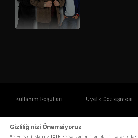
Kullanım Koşulları
Üyelik Sözleşmesi
Gizliliğinizi Önemsiyoruz
© Copyright
2026
puhutv.com Tüm hakları Puhu TV Yayıncılık A
Biz ve iş ortaklarımız
1019
, kişisel verileri işlemek için çerezlerdek