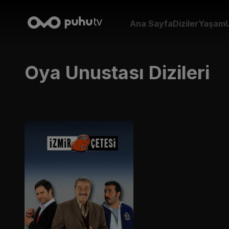
Ana Sayfa
Diziler
Yaşam
Oya Unustası
Dizileri