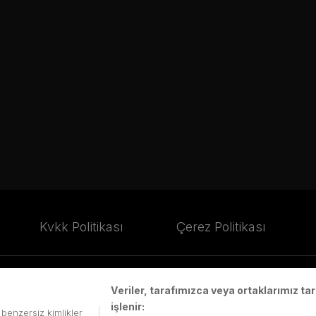
Kvkk Politikası
Çerez Politikası
Veriler, tarafımızca veya ortaklarımız t
işlenir:
.Ş.'de saklıdır.
i benzersiz kimlikler