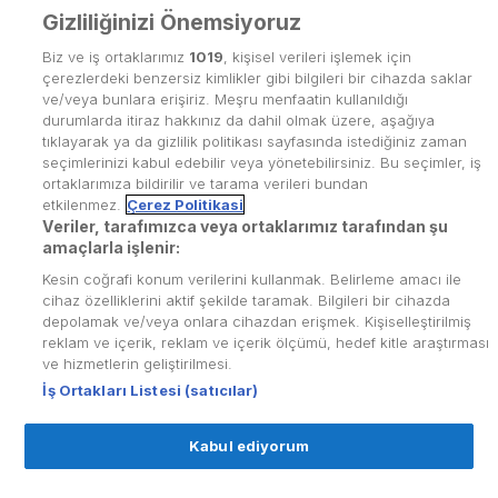
Gizliliğinizi Önemsiyoruz
Biz ve iş ortaklarımız
1019
, kişisel verileri işlemek için
çerezlerdeki benzersiz kimlikler gibi bilgileri bir cihazda saklar
ve/veya bunlara erişiriz. Meşru menfaatin kullanıldığı
durumlarda itiraz hakkınız da dahil olmak üzere, aşağıya
tıklayarak ya da gizlilik politikası sayfasında istediğiniz zaman
seçimlerinizi kabul edebilir veya yönetebilirsiniz. Bu seçimler, iş
ortaklarımıza bildirilir ve tarama verileri bundan
etkilenmez.
Çerez Politikasi
Veriler, tarafımızca veya ortaklarımız tarafından şu
Kullanım Koşulları
amaçlarla işlenir:
Kesin coğrafi konum verilerini kullanmak. Belirleme amacı ile
Üyelik Sözleşmesi
cihaz özelliklerini aktif şekilde taramak. Bilgileri bir cihazda
depolamak ve/veya onlara cihazdan erişmek. Kişiselleştirilmiş
Kvkk Politikası
reklam ve içerik, reklam ve içerik ölçümü, hedef kitle araştırması
Çerez Politikası
ve hizmetlerin geliştirilmesi.
İş Ortakları Listesi (satıcılar)
Yardım Merkezi
Kabul ediyorum
İletişim
© Copyright
2026
puhutv.com Tüm hakları Puhu
Künye
TV Yayıncılık A.Ş.'de saklıdır.