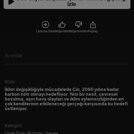
İzle
Listeme Ekle
Beğendim
Beğenmedim
Paylaş
Ayrıntılar
Konu:
İklim değişikliğiyle mücadelede Çin, 2060 yılına kadar
karbon nötr olmayı hedefliyor. Yeni bir nesil, çevresel
bozulma, aşırı hava olayları ve iklim eylemsizliğinden en
çok kendilerinin etkileneceği gerçeği karşısında bu hedefi
üstleniyor.
Kategori:
Uzak Doğu Rüzgarı
-
Yaşam