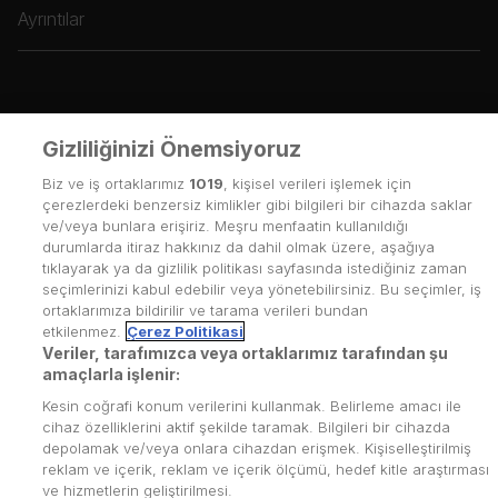
Ayrıntılar
Gizliliğinizi Önemsiyoruz
Biz ve iş ortaklarımız
1019
, kişisel verileri işlemek için
çerezlerdeki benzersiz kimlikler gibi bilgileri bir cihazda saklar
ve/veya bunlara erişiriz. Meşru menfaatin kullanıldığı
durumlarda itiraz hakkınız da dahil olmak üzere, aşağıya
tıklayarak ya da gizlilik politikası sayfasında istediğiniz zaman
seçimlerinizi kabul edebilir veya yönetebilirsiniz. Bu seçimler, iş
ortaklarımıza bildirilir ve tarama verileri bundan
etkilenmez.
Çerez Politikasi
Veriler, tarafımızca veya ortaklarımız tarafından şu
amaçlarla işlenir:
Kesin coğrafi konum verilerini kullanmak. Belirleme amacı ile
cihaz özelliklerini aktif şekilde taramak. Bilgileri bir cihazda
depolamak ve/veya onlara cihazdan erişmek. Kişiselleştirilmiş
reklam ve içerik, reklam ve içerik ölçümü, hedef kitle araştırması
Kullanım Koşulları
ve hizmetlerin geliştirilmesi.