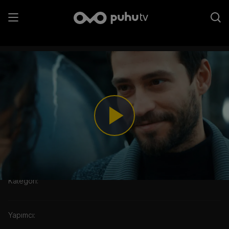
7. Bölüm - Gerçekten Bizi Çok
Özledim
Play
Video
Kategori:
Yapımcı: