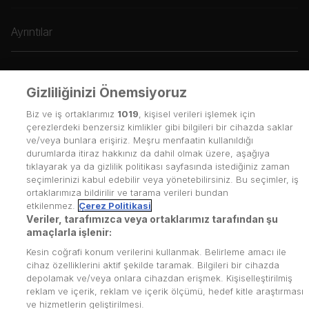
Ayrıntılar
Gizliliğinizi Önemsiyoruz
Biz ve iş ortaklarımız
1019
, kişisel verileri işlemek için
çerezlerdeki benzersiz kimlikler gibi bilgileri bir cihazda saklar
ve/veya bunlara erişiriz. Meşru menfaatin kullanıldığı
durumlarda itiraz hakkınız da dahil olmak üzere, aşağıya
tıklayarak ya da gizlilik politikası sayfasında istediğiniz zaman
seçimlerinizi kabul edebilir veya yönetebilirsiniz. Bu seçimler, iş
ortaklarımıza bildirilir ve tarama verileri bundan
etkilenmez.
Çerez Politikasi
Veriler, tarafımızca veya ortaklarımız tarafından şu
amaçlarla işlenir:
Kesin coğrafi konum verilerini kullanmak. Belirleme amacı ile
cihaz özelliklerini aktif şekilde taramak. Bilgileri bir cihazda
depolamak ve/veya onlara cihazdan erişmek. Kişiselleştirilmiş
reklam ve içerik, reklam ve içerik ölçümü, hedef kitle araştırması
Kullanım Koşulları
ve hizmetlerin geliştirilmesi.