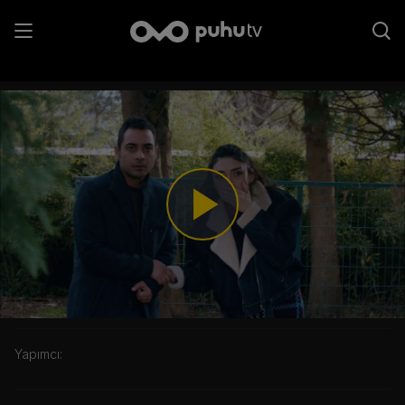
8. Bölüm - Seher'e Büyük Şok
Play
Video
Kategori:
Yapımcı: