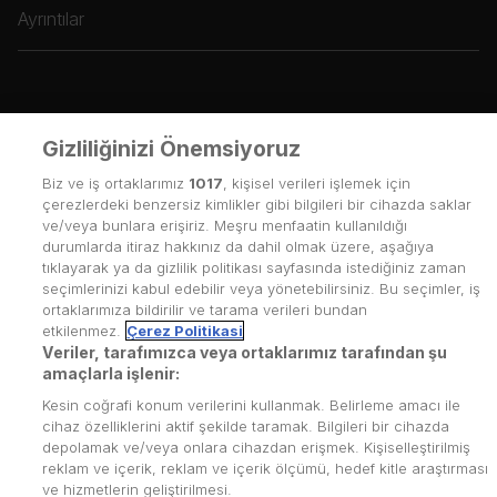
Ayrıntılar
Gizliliğinizi Önemsiyoruz
Biz ve iş ortaklarımız
1017
, kişisel verileri işlemek için
çerezlerdeki benzersiz kimlikler gibi bilgileri bir cihazda saklar
ve/veya bunlara erişiriz. Meşru menfaatin kullanıldığı
durumlarda itiraz hakkınız da dahil olmak üzere, aşağıya
tıklayarak ya da gizlilik politikası sayfasında istediğiniz zaman
seçimlerinizi kabul edebilir veya yönetebilirsiniz. Bu seçimler, iş
ortaklarımıza bildirilir ve tarama verileri bundan
etkilenmez.
Çerez Politikasi
Veriler, tarafımızca veya ortaklarımız tarafından şu
amaçlarla işlenir:
Kesin coğrafi konum verilerini kullanmak. Belirleme amacı ile
cihaz özelliklerini aktif şekilde taramak. Bilgileri bir cihazda
depolamak ve/veya onlara cihazdan erişmek. Kişiselleştirilmiş
reklam ve içerik, reklam ve içerik ölçümü, hedef kitle araştırması
Kullanım Koşulları
ve hizmetlerin geliştirilmesi.