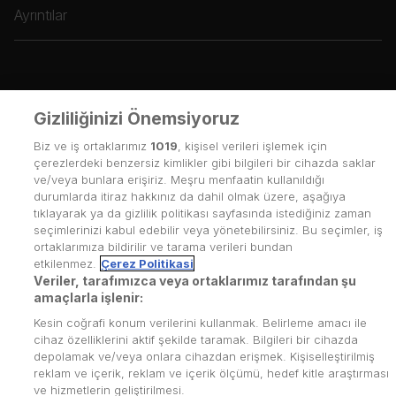
Ayrıntılar
Gizliliğinizi Önemsiyoruz
Biz ve iş ortaklarımız
1019
, kişisel verileri işlemek için
çerezlerdeki benzersiz kimlikler gibi bilgileri bir cihazda saklar
ve/veya bunlara erişiriz. Meşru menfaatin kullanıldığı
durumlarda itiraz hakkınız da dahil olmak üzere, aşağıya
tıklayarak ya da gizlilik politikası sayfasında istediğiniz zaman
seçimlerinizi kabul edebilir veya yönetebilirsiniz. Bu seçimler, iş
ortaklarımıza bildirilir ve tarama verileri bundan
etkilenmez.
Çerez Politikasi
Veriler, tarafımızca veya ortaklarımız tarafından şu
amaçlarla işlenir:
Kesin coğrafi konum verilerini kullanmak. Belirleme amacı ile
cihaz özelliklerini aktif şekilde taramak. Bilgileri bir cihazda
depolamak ve/veya onlara cihazdan erişmek. Kişiselleştirilmiş
reklam ve içerik, reklam ve içerik ölçümü, hedef kitle araştırması
Kullanım Koşulları
ve hizmetlerin geliştirilmesi.