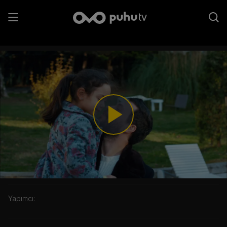
8. Bölüm - Zeyno Aşkım Benim
Play
Video
Kategori:
Yapımcı: