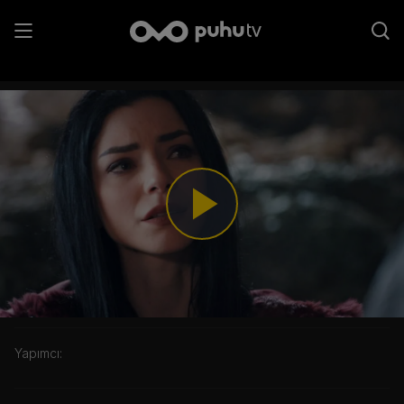
6. Bölüm - Sen Kazandın Deniz
Play
Video
Kategori:
Yapımcı: