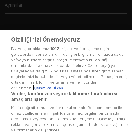
Ayrıntılar
Gizliliğinizi Önemsiyoruz
Biz ve iş ortaklarımız
1017
, kişisel verileri işlemek için
çerezlerdeki benzersiz kimlikler gibi bilgileri bir cihazda saklar
ve/veya bunlara erişiriz. Meşru menfaatin kullanıldığı
durumlarda itiraz hakkınız da dahil olmak üzere, aşağıya
tıklayarak ya da gizlilik politikası sayfasında istediğiniz zaman
seçimlerinizi kabul edebilir veya yönetebilirsiniz. Bu seçimler, iş
ortaklarımıza bildirilir ve tarama verileri bundan
etkilenmez.
Çerez Politikasi
Veriler, tarafımızca veya ortaklarımız tarafından şu
amaçlarla işlenir:
Kesin coğrafi konum verilerini kullanmak. Belirleme amacı ile
cihaz özelliklerini aktif şekilde taramak. Bilgileri bir cihazda
depolamak ve/veya onlara cihazdan erişmek. Kişiselleştirilmiş
reklam ve içerik, reklam ve içerik ölçümü, hedef kitle araştırması
Kullanım Koşulları
ve hizmetlerin geliştirilmesi.