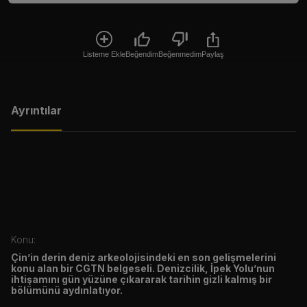
Listeme Ekle
Beğendim
Beğenmedim
Paylaş
Ayrıntılar
Konu:
Çin’in derin deniz arkeolojisindeki en son gelişmelerini
konu alan bir CGTN belgeseli. Denizcilik, İpek Yolu’nun
ihtişamını gün yüzüne çıkararak tarihin gizli kalmış bir
bölümünü aydınlatıyor.