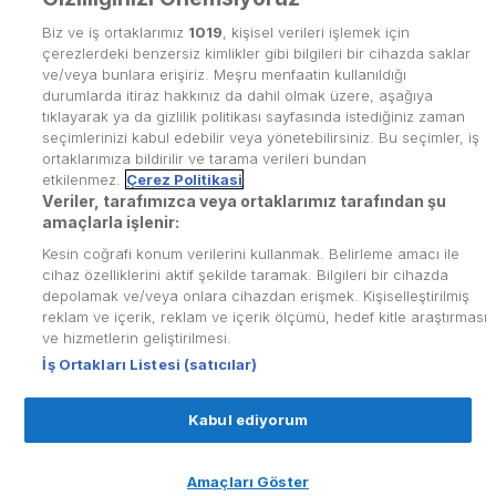
Biz ve iş ortaklarımız
1019
, kişisel verileri işlemek için
çerezlerdeki benzersiz kimlikler gibi bilgileri bir cihazda saklar
ve/veya bunlara erişiriz. Meşru menfaatin kullanıldığı
durumlarda itiraz hakkınız da dahil olmak üzere, aşağıya
tıklayarak ya da gizlilik politikası sayfasında istediğiniz zaman
seçimlerinizi kabul edebilir veya yönetebilirsiniz. Bu seçimler, iş
ortaklarımıza bildirilir ve tarama verileri bundan
etkilenmez.
Çerez Politikasi
Veriler, tarafımızca veya ortaklarımız tarafından şu
Kullanım Koşulları
amaçlarla işlenir:
Kesin coğrafi konum verilerini kullanmak. Belirleme amacı ile
Üyelik Sözleşmesi
cihaz özelliklerini aktif şekilde taramak. Bilgileri bir cihazda
depolamak ve/veya onlara cihazdan erişmek. Kişiselleştirilmiş
Kvkk Politikası
reklam ve içerik, reklam ve içerik ölçümü, hedef kitle araştırması
Çerez Politikası
ve hizmetlerin geliştirilmesi.
İş Ortakları Listesi (satıcılar)
Yardım Merkezi
Kabul ediyorum
İletişim
© Copyright
2026
puhutv.com Tüm hakları Puhu
Künye
TV Yayıncılık A.Ş.'de saklıdır.
Amaçları Göster