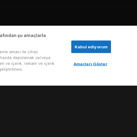
arafından şu amaçlarla
Kabul ediyorum
leme amacı ile cihaz
ir cihazda depolamak ve/veya
am ve içerik, reklam ve içerik
Amaçları Göster
liştirilmesi.
ren Amerikalı bir çocuk olan Milton Gardner’ın gerçek