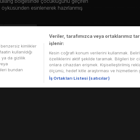
 Kuliang bölgesinde çocukluğunu geçiren
m öyküsünden esinlenerek hazırlanmış
Paylaş
Veriler, tarafımızca veya ortaklarımız t
işlenir:
i benzersiz kimlikler
aatin kullanıldığı
Kesin coğrafi konum verilerini kullanmak. Belir
ya da gizlilik
özelliklerini aktif şekilde taramak. Bilgileri b
 veya
onlara cihazdan erişmek. Kişiselleştirilmiş rekl
rileri bundan
ölçümü, hedef kitle araştırması ve hizmetlerin ge
İş Ortakları Listesi (satıcılar)
0. yüzyılın başlarında Fuzhou’nun Kuliang bölgesinde çocukluğunu geçi
nerek hazırlanmış özgün bir İngilizce sesli drama serisidir.