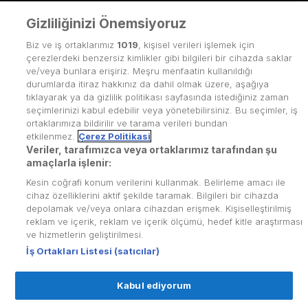
Gizliliğinizi Önemsiyoruz
Biz ve iş ortaklarımız
1019
, kişisel verileri işlemek için
çerezlerdeki benzersiz kimlikler gibi bilgileri bir cihazda saklar
ve/veya bunlara erişiriz. Meşru menfaatin kullanıldığı
durumlarda itiraz hakkınız da dahil olmak üzere, aşağıya
tıklayarak ya da gizlilik politikası sayfasında istediğiniz zaman
seçimlerinizi kabul edebilir veya yönetebilirsiniz. Bu seçimler, iş
ortaklarımıza bildirilir ve tarama verileri bundan
etkilenmez.
Çerez Politikasi
Veriler, tarafımızca veya ortaklarımız tarafından şu
amaçlarla işlenir:
Kesin coğrafi konum verilerini kullanmak. Belirleme amacı ile
Kullanım Koşulları
cihaz özelliklerini aktif şekilde taramak. Bilgileri bir cihazda
depolamak ve/veya onlara cihazdan erişmek. Kişiselleştirilmiş
Üyelik Sözleşmesi
reklam ve içerik, reklam ve içerik ölçümü, hedef kitle araştırması
ve hizmetlerin geliştirilmesi.
Kvkk Politikası
İş Ortakları Listesi (satıcılar)
Çerez Politikası
Kabul ediyorum
Yardım Merkezi