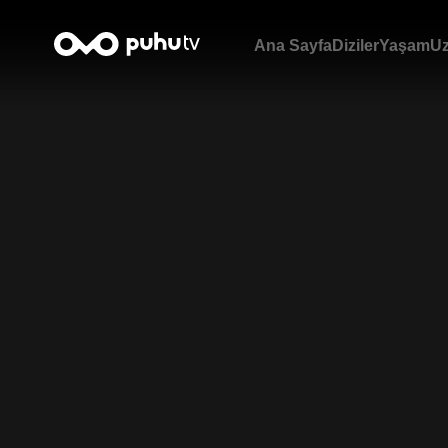
Ana Sayfa
Diziler
Yaşam
Uz