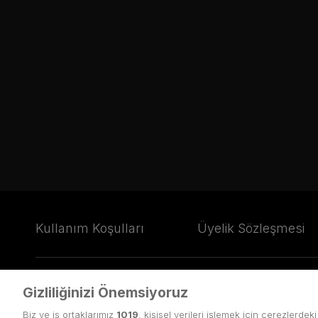
Kullanım Koşulları
Üyelik Sözleşmesi
Gizliliğinizi Önemsiyoruz
© Copyright
2026
puhutv.com Tüm hakları Puhu TV Yayıncılık A
Biz ve iş ortaklarımız
1019
, kişisel verileri işlemek için çerezlerdek