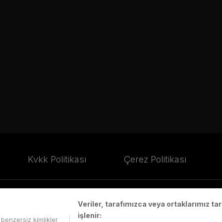
Kvkk Politikası
Çerez Politikası
Veriler, tarafımızca veya ortaklarımız t
işlenir:
.Ş.'de saklıdır.
i benzersiz kimlikler