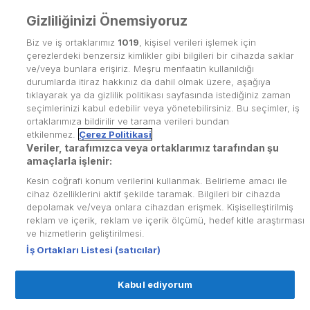
Gizliliğinizi Önemsiyoruz
Biz ve iş ortaklarımız
1019
, kişisel verileri işlemek için
çerezlerdeki benzersiz kimlikler gibi bilgileri bir cihazda saklar
ve/veya bunlara erişiriz. Meşru menfaatin kullanıldığı
durumlarda itiraz hakkınız da dahil olmak üzere, aşağıya
tıklayarak ya da gizlilik politikası sayfasında istediğiniz zaman
seçimlerinizi kabul edebilir veya yönetebilirsiniz. Bu seçimler, iş
ortaklarımıza bildirilir ve tarama verileri bundan
etkilenmez.
Çerez Politikasi
Veriler, tarafımızca veya ortaklarımız tarafından şu
Kullanım Koşulları
amaçlarla işlenir:
Kesin coğrafi konum verilerini kullanmak. Belirleme amacı ile
Üyelik Sözleşmesi
cihaz özelliklerini aktif şekilde taramak. Bilgileri bir cihazda
depolamak ve/veya onlara cihazdan erişmek. Kişiselleştirilmiş
Kvkk Politikası
reklam ve içerik, reklam ve içerik ölçümü, hedef kitle araştırması
Çerez Politikası
ve hizmetlerin geliştirilmesi.
İş Ortakları Listesi (satıcılar)
Yardım Merkezi
Kabul ediyorum
İletişim
© Copyright
2026
puhutv.com Tüm hakları Puhu