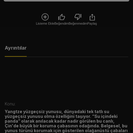
Listeme Ekle
Beğendim
Beğenmedim
Paylaş
Ayrıntılar
Konu:
Yangtze yüzgeçsiz yunusu, dünyadaki tek tatlı su
yüzgeçsiz yunusu olma özelliğini taşıyor. “Su içindeki
panda” olarak anılacak kadar nadir görülen bu canlı,
Çin'de büyük bir koruma çabasının odağında. Belgesel, bu
yunus türünü korumak için gösterilen olağanüstü çabaları