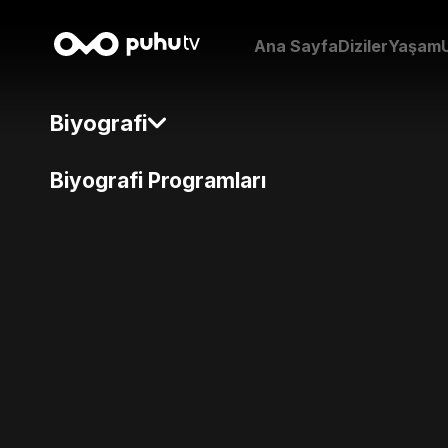
Ana Sayfa
Diziler
Yaşam
Biyografi
Biyografi Programları