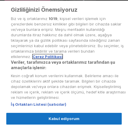
Gizliliğinizi Önemsiyoruz
Biz ve iş ortaklarımız
1019
, kişisel verileri işlemek için
çerezlerdeki benzersiz kimlikler gibi bilgileri bir cihazda saklar
ve/veya bunlara erişiriz. Meşru menfaatin kullanıldığı
durumlarda itiraz hakkınız da dahil olmak üzere, aşağıya
tıklayarak ya da gizlilik politikası sayfasında istediğiniz zaman
seçimlerinizi kabul edebilir veya yönetebilirsiniz. Bu seçimler, iş
ortaklarımıza bildirilir ve tarama verileri bundan
etkilenmez.
Çerez Politikasi
Veriler, tarafımızca veya ortaklarımız tarafından şu
amaçlarla işlenir:
Kesin coğrafi konum verilerini kullanmak. Belirleme amacı ile
Kullanım Koşulları
cihaz özelliklerini aktif şekilde taramak. Bilgileri bir cihazda
depolamak ve/veya onlara cihazdan erişmek. Kişiselleştirilmiş
Üyelik Sözleşmesi
reklam ve içerik, reklam ve içerik ölçümü, hedef kitle araştırması
ve hizmetlerin geliştirilmesi.
Kvkk Politikası
İş Ortakları Listesi (satıcılar)
Çerez Politikası
Kabul ediyorum
Yardım Merkezi