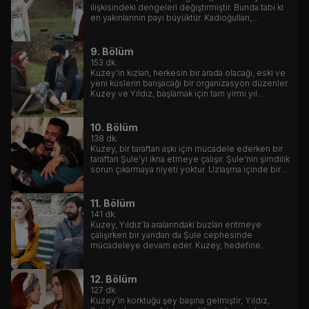
ilişkisindeki dengeleri değiştirmiştir. Bunda tabi ki
en yakınlarının payı büyüktür. Kadıoğulları,
nerdeyse ailecek bu uğurda seferber olmuşlardır.
9. Bölüm
153
dk.
Kuzey’in kızları, herkesin bir arada olacağı, eski ve
yeni küslerin barışacağı bir organizasyon düzenler.
Kuzey ve Yıldız, başlamak için tam yirmi yıl
bekleyen aşk hikayesine sonunda başlayacaklar
mıdır?
10. Bölüm
138
dk.
Kuzey, bir taraftan aşkı için mücadele ederken bir
taraftan Şule’yi ikna etmeye çalışır. Şule’nin şimdilik
sorun çıkarmaya niyeti yoktur. Uzlaşma içinde bir
ayrılıktan başka bir beklentisi yoktur.
11. Bölüm
141
dk.
Kuzey, Yıldız’la aralarındaki buzları eritmeye
çalışırken bir yandan da Şule cephesinde
mücadeleye devam eder. Kuzey, hedefine
odaklanmıştır.
12. Bölüm
127
dk.
Kuzey’in korktuğu şey başına gelmiştir; Yıldız,