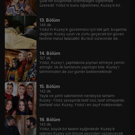
Şule’nin boşanmak istemediğini öğrenmek
üzeredir. Yıldız’ın bunu öğrenmesi, Kuzey’e bir
daha güvenmemesi anlamına gelecektir.
13. Bölüm
146
dk.
Yıldız’ın Kuzey’e güvenmesi için tek şart, boşanma
değildir. Kuzey uzun ve zorlu geçecek bir güven
testine maruz kalacaktır. Bu test sürecinde de
hakem olarak yanında Sefer olacaktır.
14. Bölüm
157
dk.
Yıldız, Kuzey’i, yaptıklarına pişman etmeye yemin
etmiştir. Ve ilk hamlesini yapmıştır bile. Kuzey’i
tahmininden de zor günler beklemektedir.
15. Bölüm
142
dk.
Yayla ve şehir sakinlerinin nerdeyse tamamı
Kuzey- Yıldız savaşında taraf olur, taraf olmayanlar,
bertaraf olur. Kuzey, Yıldız’ı en zayıf noktasından
vurup onu delirtir.
16. Bölüm
143
dk.
Yıldız, büyük bir kararın eşiğindedir. Kuzey’e
rağmen Kuzey için birçok şeyinden vazgeçecek