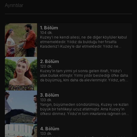
Ayrıntılar
1. Bölüm
104
dk.
Kuzey’i ne kendi ailesi, ne de diğer köylüler kabul
etmemektedir. Yıldız da bulduğu her fırsatta
Karadeniz’i Kuzey’e dar etmektedir. Yıldız ne
yaparsa yapsın, dövse de sövse de hıncını
alamaz.
2. Bölüm
120
dk.
Kuzey’in tam yirmi yıl sonra gelen itirafı, Yıldız’ı
allak bullak etmiştir. Yirmi yıldır beslediği öfke daha
da büyümüş, kini daha da alevlenmiştir. Yıldız, artık
saatli bir bomba gibidir.
3. Bölüm
133
dk.
Yangın, büyümeden söndürülmüş, Kuzey ve kızları
büyük bir tehlikeyi ucuz atlatmıştır. Ama Kuzey’in
öfkesi dinmez. Yıldız’ın tüm inkarlarına rağmen onu
suçlamaya devam eder.
4. Bölüm
133
dk.