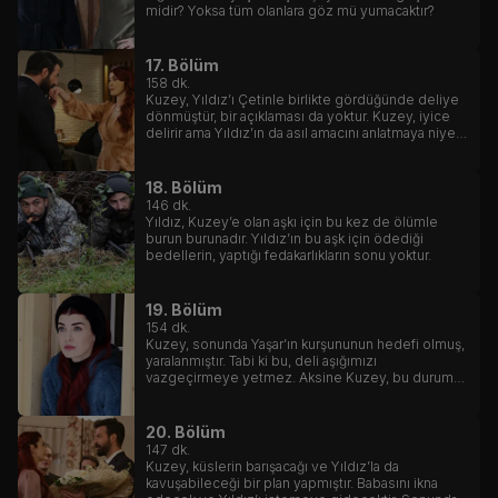
midir? Yoksa tüm olanlara göz mü yumacaktır?
17. Bölüm
158
dk.
Kuzey, Yıldız’ı Çetinle birlikte gördüğünde deliye
dönmüştür, bir açıklaması da yoktur. Kuzey, iyice
delirir ama Yıldız’ın da asıl amacını anlatmaya niyeti
yoktur.
18. Bölüm
146
dk.
Yıldız, Kuzey’e olan aşkı için bu kez de ölümle
burun burunadır. Yıldız’ın bu aşk için ödediği
bedellerin, yaptığı fedakarlıkların sonu yoktur.
19. Bölüm
154
dk.
Kuzey, sonunda Yaşar’ın kurşununun hedefi olmuş,
yaralanmıştır. Tabi ki bu, deli aşığımızı
vazgeçirmeye yetmez. Aksine Kuzey, bu durumu
fırsatı çevirmeyi bilmiştir. Yaşar’ın aklına bile
gelmeyen, başına gelmiştir.
20. Bölüm
147
dk.
Kuzey, küslerin barışacağı ve Yıldız’la da
kavuşabileceği bir plan yapmıştır. Babasını ikna