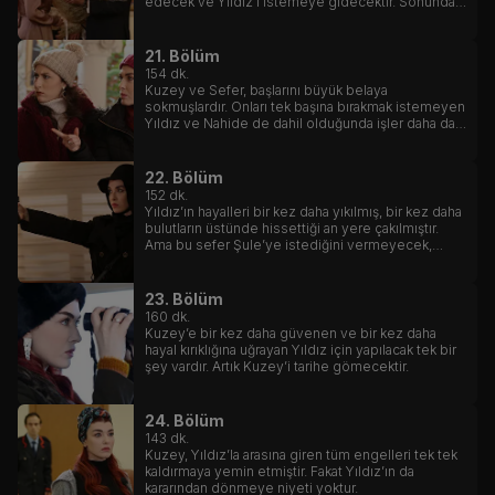
edecek ve Yıldız’ı istemeye gidecektir. Sonunda
Kuzeyle Yıldız aşkı, ailelerin de onayını alacaktır.
21. Bölüm
154
dk.
Kuzey ve Sefer, başlarını büyük belaya
sokmuşlardır. Onları tek başına bırakmak istemeyen
Yıldız ve Nahide de dahil olduğunda işler daha da
çığırından çıkar.
22. Bölüm
152
dk.
Yıldız’ın hayalleri bir kez daha yıkılmış, bir kez daha
bulutların üstünde hissettiği an yere çakılmıştır.
Ama bu sefer Şule’ye istediğini vermeyecek,
yargısız infaz yapmayacaktır.
23. Bölüm
160
dk.
Kuzey’e bir kez daha güvenen ve bir kez daha
hayal kırıklığına uğrayan Yıldız için yapılacak tek bir
şey vardır. Artık Kuzey’i tarihe gömecektir.
24. Bölüm
143
dk.
Kuzey, Yıldız’la arasına giren tüm engelleri tek tek
kaldırmaya yemin etmiştir. Fakat Yıldız’ın da
kararından dönmeye niyeti yoktur.