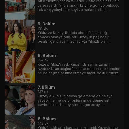
Artık Yıldız’ın canına tak eder. Genç kadının tek bir
çaresi vardır. Yıldız, aşkını kalbine gömüp bulduğu
tek çıkış yoluyla her şeyi ve herkesi arkada
bırakacaktır.
5. Bölüm
131
dk.
Yıldız ve Kuzey, ilk defa birer düşman değil,
arkadaş olmaya çalışırlar. Kuzey’in peşindeki
belalar, genç adamı zorladıkça Yıldızla olan
düşmanlığı, yerini arkadaşlığa, belki de daha
fazlasına bırakır.
6. Bölüm
134
dk.
Kuzey, Yıldız’ın aşkı karşısında zaman zaman
kayıtsız kalamadığını fark etse de bunu ne kendine
ne de başkasına itiraf etmeye niyeti yoktur. Yıldız
da Kuzey’in kafasının karıştığının farkındadır.
7. Bölüm
137
dk.
Kuzeyle Yıldız, bir araya gelemese de ne ayrı
yapabilirler ne de birbirlerinin dertlerine sırt
çevirebilirler. Kuzey, yine başını belaya
soktuğunda ilk yetişen Yıldız olur.
8. Bölüm
142
dk.
Yıldız’ın aklı, artık başına gelmiş, artık Kuzeyle olan