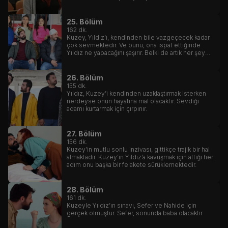
25. Bölüm
162
dk.
Kuzey, Yıldız’ı, kendinden bile vazgeçecek kadar
çok sevmektedir. Ve bunu, ona ispat ettiğinde
Yıldız ne yapacağını şaşırır. Belki de artık her şey
için çok geçtir.
26. Bölüm
155
dk.
Yıldız, Kuzey’i kendinden uzaklaştırmak isterken
nerdeyse onun hayatına mal olacaktır. Sevdiği
adamı kurtarmak için çırpınır.
27. Bölüm
156
dk.
Kuzey’in mutlu sonlu inzivası, gittikçe trajik bir hal
almaktadır. Kuzey’in Yıldız’a kavuşmak için attığı her
adım onu başka bir felakete sürüklemektedir.
28. Bölüm
161
dk.
Kuzeyle Yıldız’ın sınavı, Sefer ve Nahide için
gerçek olmuştur. Sefer, sonunda baba olacaktır.