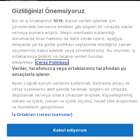
Gizliliğinizi Önemsiyoruz
29. Bölüm
155
dk.
Biz ve iş ortaklarımız
Yıldız’la Kuzey, Pamuk sayesinde bir aile
1019
, kişisel verileri işlemek için
olabildiklerini görmüşlerdir. Bunun, onlar için büyük
çerezlerdeki benzersiz kimlikler gibi bilgileri bir cihazda saklar
bir adım olacağı düşünülürken tabi ki olaylar böyle
ve/veya bunlara erişiriz. Meşru menfaatin kullanıldığı
gelişmez.
durumlarda itiraz hakkınız da dahil olmak üzere, aşağıya
tıklayarak ya da gizlilik politikası sayfasında istediğiniz zaman
seçimlerinizi kabul edebilir veya yönetebilirsiniz. Bu seçimler, iş
ortaklarımıza bildirilir ve tarama verileri bundan
etkilenmez.
Çerez Politikasi
Veriler, tarafımızca veya ortaklarımız tarafından şu
Kullanım Koşulları
amaçlarla işlenir:
Kesin coğrafi konum verilerini kullanmak. Belirleme amacı ile
Üyelik Sözleşmesi
cihaz özelliklerini aktif şekilde taramak. Bilgileri bir cihazda
depolamak ve/veya onlara cihazdan erişmek. Kişiselleştirilmiş
Kvkk Politikası
reklam ve içerik, reklam ve içerik ölçümü, hedef kitle araştırması
Çerez Politikası
ve hizmetlerin geliştirilmesi.
İş Ortakları Listesi (satıcılar)
Yardım Merkezi
Kabul ediyorum
İletişim
© Copyright
2026
puhutv.com Tüm hakları Puhu