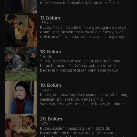
midir? Yoksa tüm olanlara göz mü yumacaktır?
17. Bölüm
158
dk.
Kuzey, Yıldız’ı Çetinle birlikte gördüğünde deliye
dönmüştür, bir açıklaması da yoktur. Kuzey, iyice
delirir ama Yıldız’ın da asıl amacını anlatmaya niyeti
yoktur.
18. Bölüm
146
dk.
Yıldız, Kuzey’e olan aşkı için bu kez de ölümle
burun burunadır. Yıldız’ın bu aşk için ödediği
bedellerin, yaptığı fedakarlıkların sonu yoktur.
19. Bölüm
154
dk.
Kuzey, sonunda Yaşar’ın kurşununun hedefi olmuş,
yaralanmıştır. Tabi ki bu, deli aşığımızı
vazgeçirmeye yetmez. Aksine Kuzey, bu durumu
fırsatı çevirmeyi bilmiştir. Yaşar’ın aklına bile
gelmeyen, başına gelmiştir.
20. Bölüm
147
dk.
Kuzey, küslerin barışacağı ve Yıldız’la da
kavuşabileceği bir plan yapmıştır. Babasını ikna