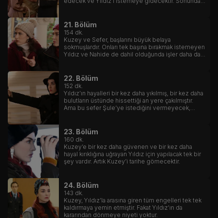
edecek ve Yıldız’ı istemeye gidecektir. Sonunda
Kuzeyle Yıldız aşkı, ailelerin de onayını alacaktır.
21. Bölüm
154
dk.
Kuzey ve Sefer, başlarını büyük belaya
sokmuşlardır. Onları tek başına bırakmak istemeyen
Yıldız ve Nahide de dahil olduğunda işler daha da
çığırından çıkar.
22. Bölüm
152
dk.
Yıldız’ın hayalleri bir kez daha yıkılmış, bir kez daha
bulutların üstünde hissettiği an yere çakılmıştır.
Ama bu sefer Şule’ye istediğini vermeyecek,
yargısız infaz yapmayacaktır.
23. Bölüm
160
dk.
Kuzey’e bir kez daha güvenen ve bir kez daha
hayal kırıklığına uğrayan Yıldız için yapılacak tek bir
şey vardır. Artık Kuzey’i tarihe gömecektir.
24. Bölüm
143
dk.
Kuzey, Yıldız’la arasına giren tüm engelleri tek tek
kaldırmaya yemin etmiştir. Fakat Yıldız’ın da
kararından dönmeye niyeti yoktur.