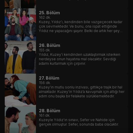
25. Bölüm
162
dk.
Kuzey, Yıldız’ı, kendinden bile vazgeçecek kadar
çok sevmektedir. Ve bunu, ona ispat ettiğinde
Yıldız ne yapacağını şaşırır. Belki de artık her şey
için çok geçtir.
26. Bölüm
155
dk.
Yıldız, Kuzey’i kendinden uzaklaştırmak isterken
nerdeyse onun hayatına mal olacaktır. Sevdiği
adamı kurtarmak için çırpınır.
27. Bölüm
156
dk.
Kuzey’in mutlu sonlu inzivası, gittikçe trajik bir hal
almaktadır. Kuzey’in Yıldız’a kavuşmak için attığı her
adım onu başka bir felakete sürüklemektedir.
28. Bölüm
161
dk.
Kuzeyle Yıldız’ın sınavı, Sefer ve Nahide için
gerçek olmuştur. Sefer, sonunda baba olacaktır.