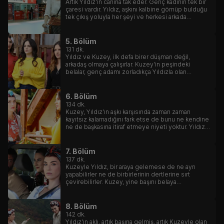
Artık Yıldız’ın canına tak eder. Genç kadının tek bir
çaresi vardır. Yıldız, aşkını kalbine gömüp bulduğu
tek çıkış yoluyla her şeyi ve herkesi arkada
bırakacaktır.
5. Bölüm
131
dk.
Yıldız ve Kuzey, ilk defa birer düşman değil,
arkadaş olmaya çalışırlar. Kuzey’in peşindeki
belalar, genç adamı zorladıkça Yıldızla olan
düşmanlığı, yerini arkadaşlığa, belki de daha
fazlasına bırakır.
6. Bölüm
134
dk.
Kuzey, Yıldız’ın aşkı karşısında zaman zaman
kayıtsız kalamadığını fark etse de bunu ne kendine
ne de başkasına itiraf etmeye niyeti yoktur. Yıldız
da Kuzey’in kafasının karıştığının farkındadır.
7. Bölüm
137
dk.
Kuzeyle Yıldız, bir araya gelemese de ne ayrı
yapabilirler ne de birbirlerinin dertlerine sırt
çevirebilirler. Kuzey, yine başını belaya
soktuğunda ilk yetişen Yıldız olur.
8. Bölüm
142
dk.
Yıldız’ın aklı, artık başına gelmiş, artık Kuzeyle olan