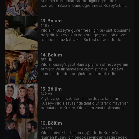
Şule’nin boşanmak istemediğini öğrenmek
üzeredir. Yıldız’ın bunu öğrenmesi, Kuzey’e bir
daha güvenmemesi anlamına gelecektir.
13. Bölüm
146
dk.
Yıldız’ın Kuzey’e güvenmesi için tek şart, boşanma
değildir. Kuzey uzun ve zorlu geçecek bir güven
testine maruz kalacaktır. Bu test sürecinde de
hakem olarak yanında Sefer olacaktır.
14. Bölüm
157
dk.
Yıldız, Kuzey’i, yaptıklarına pişman etmeye yemin
etmiştir. Ve ilk hamlesini yapmıştır bile. Kuzey’i
tahmininden de zor günler beklemektedir.
15. Bölüm
142
dk.
Yayla ve şehir sakinlerinin nerdeyse tamamı
Kuzey- Yıldız savaşında taraf olur, taraf olmayanlar,
bertaraf olur. Kuzey, Yıldız’ı en zayıf noktasından
vurup onu delirtir.
16. Bölüm
143
dk.
Yıldız, büyük bir kararın eşiğindedir. Kuzey’e
rağmen Kuzey için birçok şeyinden vazgeçecek