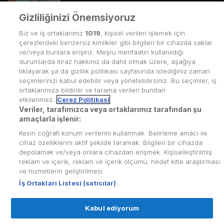
Gizliliğinizi Önemsiyoruz
29. Bölüm
155
dk.
Biz ve iş ortaklarımız
Yıldız’la Kuzey, Pamuk sayesinde bir aile
1019
, kişisel verileri işlemek için
olabildiklerini görmüşlerdir. Bunun, onlar için büyük
çerezlerdeki benzersiz kimlikler gibi bilgileri bir cihazda saklar
bir adım olacağı düşünülürken tabi ki olaylar böyle
ve/veya bunlara erişiriz. Meşru menfaatin kullanıldığı
gelişmez.
durumlarda itiraz hakkınız da dahil olmak üzere, aşağıya
tıklayarak ya da gizlilik politikası sayfasında istediğiniz zaman
seçimlerinizi kabul edebilir veya yönetebilirsiniz. Bu seçimler, iş
ortaklarımıza bildirilir ve tarama verileri bundan
etkilenmez.
Çerez Politikasi
Veriler, tarafımızca veya ortaklarımız tarafından şu
Kullanım Koşulları
amaçlarla işlenir:
Kesin coğrafi konum verilerini kullanmak. Belirleme amacı ile
Üyelik Sözleşmesi
cihaz özelliklerini aktif şekilde taramak. Bilgileri bir cihazda
depolamak ve/veya onlara cihazdan erişmek. Kişiselleştirilmiş
Kvkk Politikası
reklam ve içerik, reklam ve içerik ölçümü, hedef kitle araştırması
Çerez Politikası
ve hizmetlerin geliştirilmesi.
İş Ortakları Listesi (satıcılar)
Yardım Merkezi
Kabul ediyorum
İletişim
© Copyright
2026
puhutv.com Tüm hakları Puhu