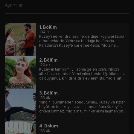
Ayrıntılar
1. Bölüm
104
dk.
Kuzey’i ne kendi ailesi, ne de diğer köylüler kabul
etmemektedir. Yıldız da bulduğu her fırsatta
Karadeniz’i Kuzey’e dar etmektedir. Yıldız ne
yaparsa yapsın, dövse de sövse de hıncını
alamaz.
2. Bölüm
120
dk.
Kuzey’in tam yirmi yıl sonra gelen itirafı, Yıldız’ı
allak bullak etmiştir. Yirmi yıldır beslediği öfke daha
da büyümüş, kini daha da alevlenmiştir. Yıldız, artık
saatli bir bomba gibidir.
3. Bölüm
133
dk.
Yangın, büyümeden söndürülmüş, Kuzey ve kızları
büyük bir tehlikeyi ucuz atlatmıştır. Ama Kuzey’in
öfkesi dinmez. Yıldız’ın tüm inkarlarına rağmen onu
suçlamaya devam eder.
4. Bölüm
133
dk.