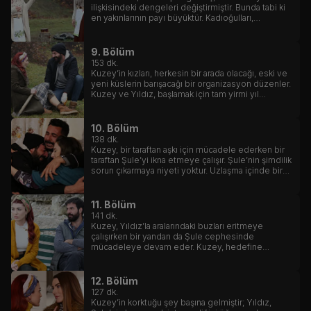
ilişkisindeki dengeleri değiştirmiştir. Bunda tabi ki
en yakınlarının payı büyüktür. Kadıoğulları,
nerdeyse ailecek bu uğurda seferber olmuşlardır.
9. Bölüm
153
dk.
Kuzey’in kızları, herkesin bir arada olacağı, eski ve
yeni küslerin barışacağı bir organizasyon düzenler.
Kuzey ve Yıldız, başlamak için tam yirmi yıl
bekleyen aşk hikayesine sonunda başlayacaklar
mıdır?
10. Bölüm
138
dk.
Kuzey, bir taraftan aşkı için mücadele ederken bir
taraftan Şule’yi ikna etmeye çalışır. Şule’nin şimdilik
sorun çıkarmaya niyeti yoktur. Uzlaşma içinde bir
ayrılıktan başka bir beklentisi yoktur.
11. Bölüm
141
dk.
Kuzey, Yıldız’la aralarındaki buzları eritmeye
çalışırken bir yandan da Şule cephesinde
mücadeleye devam eder. Kuzey, hedefine
odaklanmıştır.
12. Bölüm
127
dk.
Kuzey’in korktuğu şey başına gelmiştir; Yıldız,