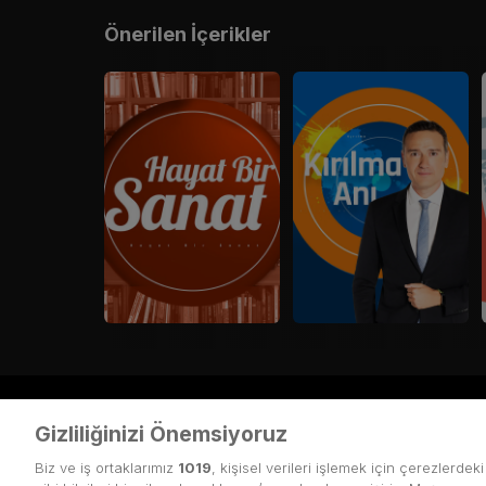
Önerilen İçerikler
Gizliliğinizi Önemsiyoruz
Kullanım Koşulları
Üyelik Sözleşmesi
Biz ve iş ortaklarımız
1019
, kişisel verileri işlemek için çerezlerdek