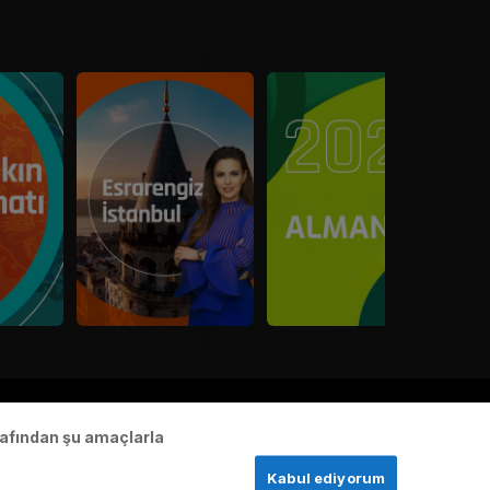
Yardım Merkezi
İletişim
Künye
arafından şu amaçlarla
Kabul ediyorum