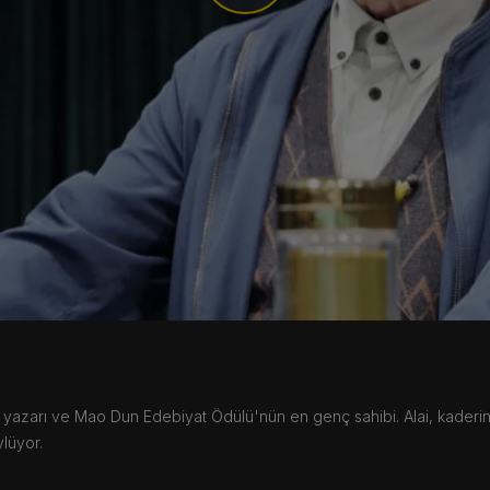
Video
 resminin özünün, bütünün ruhani yönünde bulunduğuna inanıyor.
n yazarı ve Mao Dun Edebiyat Ödülü'nün en genç sahibi. Alai, kade
lüyor.