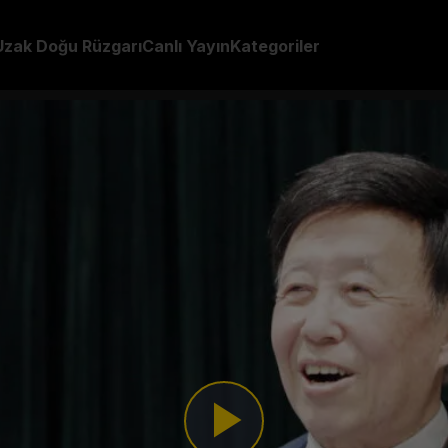
Uzak Doğu Rüzgarı
Canlı Yayın
Kategoriler
lüm
olan Tian Lianyuan, bu geleneksel sanatın son yıllarda y
Play