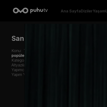
Ana Sayfa
Diziler
Yaşam
Sanatın Ritmi
2. Sezon 7. Bö
Konu:
Televizyonda pingshu icra eden ilk sanatçı 
popülerlik kazanmasında önemli bir figür.
Kategori:
Uzak Doğu Rüzgarı
-
Yaşam
Altyazılar:
Türkçe
Yapımcı:
CGTN
Yapım Yılı:
2023