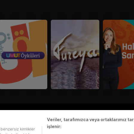
Kvkk Politikası
Çerez Politikası
Veriler, tarafımızca veya ortaklarımız t
işlenir:
i benzersiz kimlikler