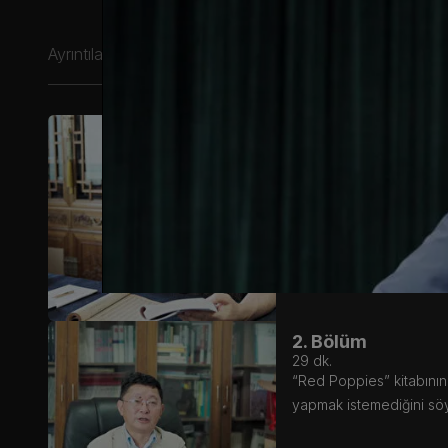
Ayrıntılar
2. Sezon
1. Bölüm
25
dk.
Sanatçı Wu Yueshi, Çin
2. Bölüm
29
dk.
“Red Poppies” kitabını
yapmak istemediğini söy