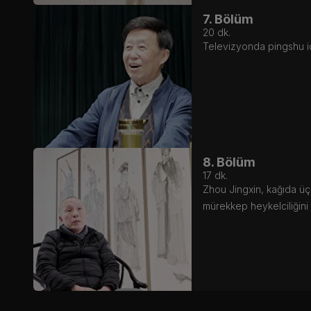
7. Bölüm
20
dk.
Televizyonda pingshu ic
8. Bölüm
17
dk.
Zhou Jingxin, kağıda üç 
mürekkep heykelciliğini t