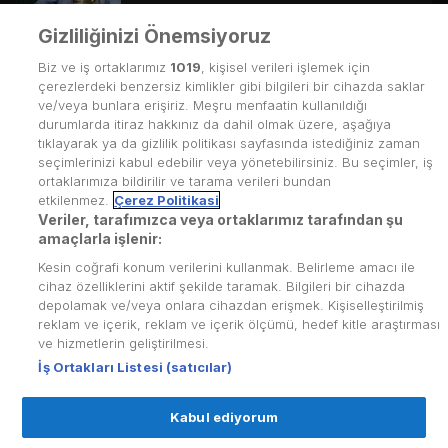
Gizliliğinizi Önemsiyoruz
8. Bölüm
17
dk.
Biz ve iş ortaklarımız
Zhou Jingxin, kağıda üç boyutlu bir etki
1019
, kişisel verileri işlemek için
kazandırmak için geniş vuruşlar ve büyük
çerezlerdeki benzersiz kimlikler gibi bilgileri bir cihazda saklar
mürekkep blokları kullanıyor.1995 yılında, yepyeni
ve/veya bunlara erişiriz. Meşru menfaatin kullanıldığı
bir tarz olan mürekkep heykelciliğini tanıtan bir dizi
durumlarda itiraz hakkınız da dahil olmak üzere, aşağıya
resim yaptı.
tıklayarak ya da gizlilik politikası sayfasında istediğiniz zaman
seçimlerinizi kabul edebilir veya yönetebilirsiniz. Bu seçimler, iş
ortaklarımıza bildirilir ve tarama verileri bundan
etkilenmez.
Çerez Politikasi
Veriler, tarafımızca veya ortaklarımız tarafından şu
Kullanım Koşulları
amaçlarla işlenir:
Kesin coğrafi konum verilerini kullanmak. Belirleme amacı ile
Üyelik Sözleşmesi
cihaz özelliklerini aktif şekilde taramak. Bilgileri bir cihazda
depolamak ve/veya onlara cihazdan erişmek. Kişiselleştirilmiş
Kvkk Politikası
reklam ve içerik, reklam ve içerik ölçümü, hedef kitle araştırması
Çerez Politikası
ve hizmetlerin geliştirilmesi.
İş Ortakları Listesi (satıcılar)
Yardım Merkezi
Kabul ediyorum
İletişim
© Copyright
2026
puhutv.com Tüm hakları Puhu