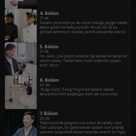
4. Bölüm
17
dk.
Sanatın ya temsili ya da soyut olduğu yaygın olarak
kabul gören bir bakış açısıdır. Ancak Shi Qi bu
görüşe katılmıyor. Sürekli yenilik arayışında olan bir
sanatçı olarak, “Üç Biçim Bir Arada” kavramını
önererek bu geleneksel inanca meydan okudu.
5. Bölüm
21
dk.
He Jialin, çok çeşitli sanatsal ilgi alanlarına sahip bir
resim ustası. “Sanat beni mutlu eden bir yaşam
tarzı” diyor.
6. Bölüm
20
dk.
“Kuğu Gölü”, Feng Ying'in bir balerin olarak
kariyerinin hem başlangıcı hem de sonu oldu.
7. Bölüm
20
dk.
Televizyonda pingshu icra eden ilk sanatçı olan
Tian Lianyuan, bu geleneksel sanatın son yıllarda
yeniden popülerlik kazanmasında önemli bir figür.