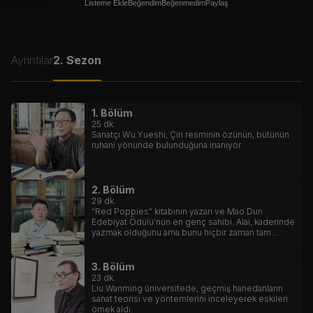
Listeme Ekle
Beğendim
Beğenmedim
Paylaş
Ayrıntılar
2. Sezon
1. Bölüm
25
dk.
Sanatçı Wu Yueshi, Çin resminin özünün, bütünün
ruhani yönünde bulunduğuna inanıyor.
2. Bölüm
29
dk.
“Red Poppies” kitabının yazarı ve Mao Dun
Edebiyat Ödülü'nün en genç sahibi. Alai, kaderinde
yazmak olduğunu ama bunu hiçbir zaman tam
zamanlı yapmak istemediğini söylüyor.
3. Bölüm
23
dk.
Liu Wanming üniversitede, geçmiş hanedanların
sanat teorisi ve yöntemlerini inceleyerek eskileri
örnek aldı.