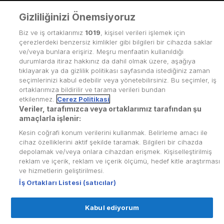
Gizliliğinizi Önemsiyoruz
Biz ve iş ortaklarımız
1019
, kişisel verileri işlemek için
çerezlerdeki benzersiz kimlikler gibi bilgileri bir cihazda saklar
ve/veya bunlara erişiriz. Meşru menfaatin kullanıldığı
durumlarda itiraz hakkınız da dahil olmak üzere, aşağıya
tıklayarak ya da gizlilik politikası sayfasında istediğiniz zaman
seçimlerinizi kabul edebilir veya yönetebilirsiniz. Bu seçimler, iş
ortaklarımıza bildirilir ve tarama verileri bundan
etkilenmez.
Çerez Politikasi
Veriler, tarafımızca veya ortaklarımız tarafından şu
amaçlarla işlenir:
Kesin coğrafi konum verilerini kullanmak. Belirleme amacı ile
Kullanım Koşulları
cihaz özelliklerini aktif şekilde taramak. Bilgileri bir cihazda
depolamak ve/veya onlara cihazdan erişmek. Kişiselleştirilmiş
Üyelik Sözleşmesi
reklam ve içerik, reklam ve içerik ölçümü, hedef kitle araştırması
ve hizmetlerin geliştirilmesi.
Kvkk Politikası
İş Ortakları Listesi (satıcılar)
Çerez Politikası
Kabul ediyorum
Yardım Merkezi