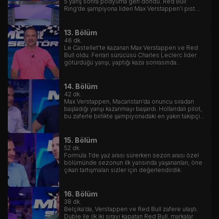
5 yarış sonra podyuma geri döndü. Red Bull
Ring’de şampiyona lideri Max Verstappen’i pist
üstünde 3 kez geçen Monakolu pilot, yarışı bariz
üstünlüğünde götürerek mutlu sona ulaştı.
13. Bölüm
46
dk.
Le Castellet’te kazanan Max Verstappen ve Red
Bull oldu. Ferrari sürücüsü Charles Leclerc lider
götürdüğü yarışı, yaptığı kaza sonrasında
bariyerlerde noktaladı.
14. Bölüm
42
dk.
Max Verstappen, Macaristan’da onuncu sıradan
başladığı yarışı kazanmayı başardı. Hollandalı pilot,
bu zaferle birlikte şampiyonadaki en yakın takipçisi
Charles Leclerc ile arasındaki puan farkını 80’e
çıkarmayı başardı.
15. Bölüm
52
dk.
Formula 1’de yaz arası sürerken sezon arası özel
bölümünde sezonun ilk yarısında yaşananları, öne
çıkan tartışmaları sizler için değerlendirdik.
16. Bölüm
38
dk.
Belçika’da, Verstappen ve Red Bull zafere ulaştı.
Duble ile ilk iki sırayı kapatan Red Bull, markalar