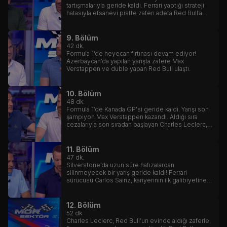
tartışmalarıyla geride kaldı. Ferrari yaptığı strateji
hatasıyla efsanevi pistte zaferi adeta Red Bull’a
hediye etti.
9. Bölüm
42
dk.
Formula 1’de heyecan fırtınası devam ediyor!
Azerbaycan’da yapılan yarışta zafere Max
Verstappen ve duble yapan Red Bull ulaştı.
10. Bölüm
48
dk.
Formula 1’de Kanada GP'si geride kaldı. Yarışı son
şampiyon Max Verstappen kazandı. Aldığı sıra
cezalarıyla son sıradan başlayan Charles Leclerc,
başarılı bir performansla 5. sıraya kadar yükselmeyi
başardı.
11. Bölüm
47
dk.
Silverstone’da uzun süre hafızalardan
silinmeyecek bir yarış geride kaldı! Ferrari
sürücüsü Carlos Sainz, kariyerinin ilk galibiyetine
uzandı ama yarışa henüz ilk turda yaşanan
korkutucu kaza ve Ferrari içinde yaşanan strateji
krizi damga vurdu.
12. Bölüm
52
dk.
Charles Leclerc, Red Bull’un evinde aldığı zaferle,