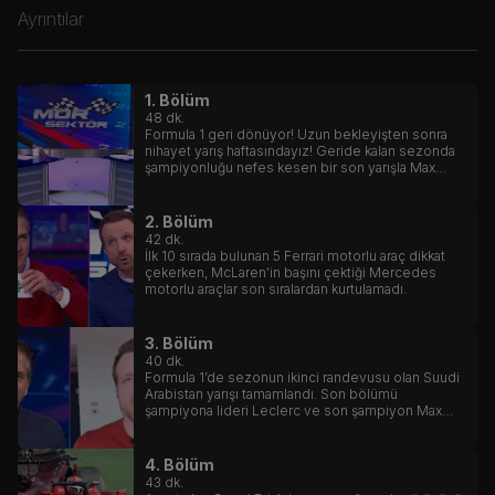
Ayrıntılar
1. Bölüm
48
dk.
Formula 1 geri dönüyor! Uzun bekleyişten sonra
nihayet yarış haftasındayız! Geride kalan sezonda
şampiyonluğu nefes kesen bir son yarışla Max
Verstappen kazanmıştı.
2. Bölüm
42
dk.
İlk 10 sırada bulunan 5 Ferrari motorlu araç dikkat
çekerken, McLaren'in başını çektiği Mercedes
motorlu araçlar son sıralardan kurtulamadı.
3. Bölüm
40
dk.
Formula 1’de sezonun ikinci randevusu olan Suudi
Arabistan yarışı tamamlandı. Son bölümü
şampiyona lideri Leclerc ve son şampiyon Max
Verstappen’in nefes kesen mücadelesine sahne
olan yarışta kazanan Verstappen oldu.
4. Bölüm
43
dk.