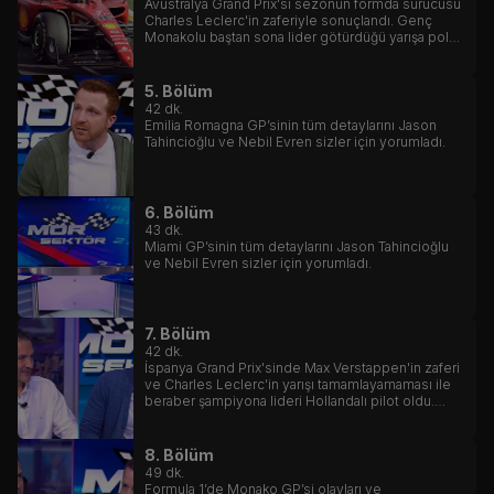
Avustralya Grand Prix'si sezonun formda sürücüsü
Charles Leclerc'in zaferiyle sonuçlandı. Genç
Monakolu baştan sona lider götürdüğü yarışa pole
pozisyonunda başladı, en hızlı zaman derecesinin
de sahibi oldu.
5. Bölüm
42
dk.
Emilia Romagna GP’sinin tüm detaylarını Jason
Tahincioğlu ve Nebil Evren sizler için yorumladı.
6. Bölüm
43
dk.
Miami GP’sinin tüm detaylarını Jason Tahincioğlu
ve Nebil Evren sizler için yorumladı.
7. Bölüm
42
dk.
İspanya Grand Prix'sinde Max Verstappen'in zaferi
ve Charles Leclerc'in yarışı tamamlayamaması ile
beraber şampiyona lideri Hollandalı pilot oldu.
Mercedesler ise güncellenen araçlar ile gelecek
için umut verdi.
8. Bölüm
49
dk.
Formula 1’de Monako GP’si olayları ve