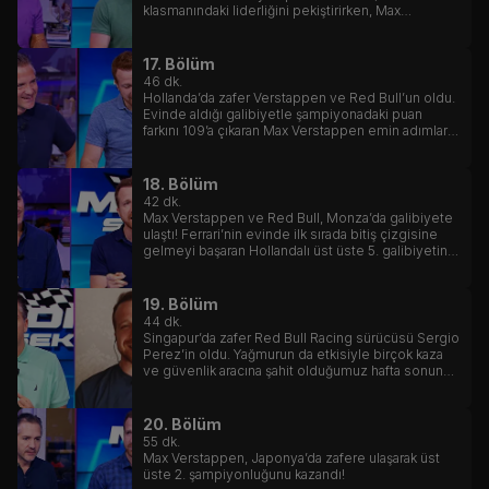
klasmanındaki liderliğini pekiştirirken, Max
Verstappen de Ferrari sürücüsü Charles Leclerc
ile arasındaki puan farkını 98’e çıkarmayı başardı.
17. Bölüm
46
dk.
Hollanda’da zafer Verstappen ve Red Bull’un oldu.
Evinde aldığı galibiyetle şampiyonadaki puan
farkını 109’a çıkaran Max Verstappen emin adımlarla
kariyerinin 2. şampiyonluğuna gidiyor.
18. Bölüm
42
dk.
Max Verstappen ve Red Bull, Monza’da galibiyete
ulaştı! Ferrari’nin evinde ilk sırada bitiş çizgisine
gelmeyi başaran Hollandalı üst üste 5. galibiyetini
ilan etmiş oldu.
19. Bölüm
44
dk.
Singapur’da zafer Red Bull Racing sürücüsü Sergio
Perez’in oldu. Yağmurun da etkisiyle birçok kaza
ve güvenlik aracına şahit olduğumuz hafta sonunda
podyumun diğer iki basamağı ise Ferrari sürücüleri
Charles Leclerc ve Carlos Sainz’ın oldu.
20. Bölüm
55
dk.
Max Verstappen, Japonya’da zafere ulaşarak üst
üste 2. şampiyonluğunu kazandı!