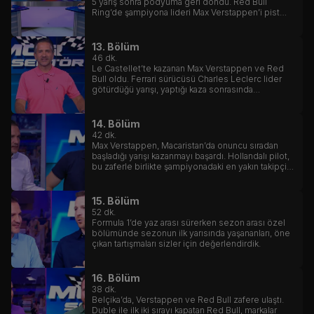
5 yarış sonra podyuma geri döndü. Red Bull
Ring’de şampiyona lideri Max Verstappen’i pist
üstünde 3 kez geçen Monakolu pilot, yarışı bariz
üstünlüğünde götürerek mutlu sona ulaştı.
13. Bölüm
46
dk.
Le Castellet’te kazanan Max Verstappen ve Red
Bull oldu. Ferrari sürücüsü Charles Leclerc lider
götürdüğü yarışı, yaptığı kaza sonrasında
bariyerlerde noktaladı.
14. Bölüm
42
dk.
Max Verstappen, Macaristan’da onuncu sıradan
başladığı yarışı kazanmayı başardı. Hollandalı pilot,
bu zaferle birlikte şampiyonadaki en yakın takipçisi
Charles Leclerc ile arasındaki puan farkını 80’e
çıkarmayı başardı.
15. Bölüm
52
dk.
Formula 1’de yaz arası sürerken sezon arası özel
bölümünde sezonun ilk yarısında yaşananları, öne
çıkan tartışmaları sizler için değerlendirdik.
16. Bölüm
38
dk.
Belçika’da, Verstappen ve Red Bull zafere ulaştı.
Duble ile ilk iki sırayı kapatan Red Bull, markalar