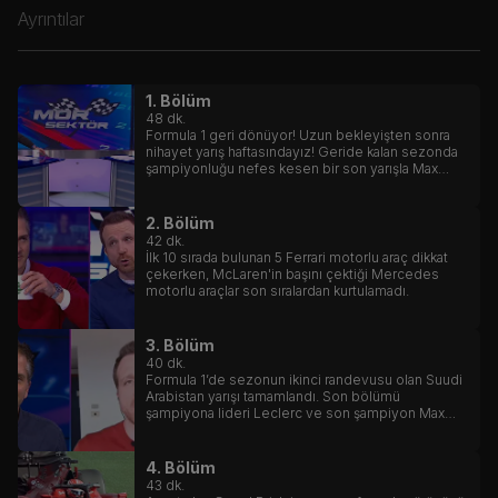
Ayrıntılar
1. Bölüm
48
dk.
Formula 1 geri dönüyor! Uzun bekleyişten sonra
nihayet yarış haftasındayız! Geride kalan sezonda
şampiyonluğu nefes kesen bir son yarışla Max
Verstappen kazanmıştı.
2. Bölüm
42
dk.
İlk 10 sırada bulunan 5 Ferrari motorlu araç dikkat
çekerken, McLaren'in başını çektiği Mercedes
motorlu araçlar son sıralardan kurtulamadı.
3. Bölüm
40
dk.
Formula 1’de sezonun ikinci randevusu olan Suudi
Arabistan yarışı tamamlandı. Son bölümü
şampiyona lideri Leclerc ve son şampiyon Max
Verstappen’in nefes kesen mücadelesine sahne
olan yarışta kazanan Verstappen oldu.
4. Bölüm
43
dk.