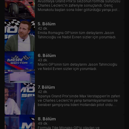
Avustralya Grand Prix'si sezonun formda sürücüsü
Charles Leclerc'in zaferiyle sonuçlandı. Genç
Monakolu baştan sona lider götürdüğü yarışa pole
pozisyonunda başladı, en hızlı zaman derecesinin
de sahibi oldu.
5. Bölüm
42
dk.
Emilia Romagna GP’sinin tüm detaylarını Jason
Tahincioğlu ve Nebil Evren sizler için yorumladı.
6. Bölüm
43
dk.
Miami GP’sinin tüm detaylarını Jason Tahincioğlu
ve Nebil Evren sizler için yorumladı.
7. Bölüm
42
dk.
İspanya Grand Prix'sinde Max Verstappen'in zaferi
ve Charles Leclerc'in yarışı tamamlayamaması ile
beraber şampiyona lideri Hollandalı pilot oldu.
Mercedesler ise güncellenen araçlar ile gelecek
için umut verdi.
8. Bölüm
49
dk.
Formula 1’de Monako GP’si olayları ve