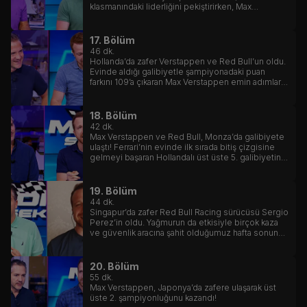
klasmanındaki liderliğini pekiştirirken, Max
Verstappen de Ferrari sürücüsü Charles Leclerc
ile arasındaki puan farkını 98’e çıkarmayı başardı.
17. Bölüm
46
dk.
Hollanda’da zafer Verstappen ve Red Bull’un oldu.
Evinde aldığı galibiyetle şampiyonadaki puan
farkını 109’a çıkaran Max Verstappen emin adımlarla
kariyerinin 2. şampiyonluğuna gidiyor.
18. Bölüm
42
dk.
Max Verstappen ve Red Bull, Monza’da galibiyete
ulaştı! Ferrari’nin evinde ilk sırada bitiş çizgisine
gelmeyi başaran Hollandalı üst üste 5. galibiyetini
ilan etmiş oldu.
19. Bölüm
44
dk.
Singapur’da zafer Red Bull Racing sürücüsü Sergio
Perez’in oldu. Yağmurun da etkisiyle birçok kaza
ve güvenlik aracına şahit olduğumuz hafta sonunda
podyumun diğer iki basamağı ise Ferrari sürücüleri
Charles Leclerc ve Carlos Sainz’ın oldu.
20. Bölüm
55
dk.
Max Verstappen, Japonya’da zafere ulaşarak üst
üste 2. şampiyonluğunu kazandı!