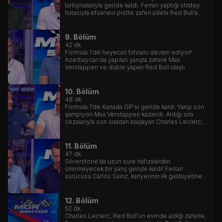
tartışmalarıyla geride kaldı. Ferrari yaptığı strateji
hatasıyla efsanevi pistte zaferi adeta Red Bull’a
hediye etti.
9. Bölüm
42
dk.
Formula 1’de heyecan fırtınası devam ediyor!
Azerbaycan’da yapılan yarışta zafere Max
Verstappen ve duble yapan Red Bull ulaştı.
10. Bölüm
48
dk.
Formula 1’de Kanada GP'si geride kaldı. Yarışı son
şampiyon Max Verstappen kazandı. Aldığı sıra
cezalarıyla son sıradan başlayan Charles Leclerc,
başarılı bir performansla 5. sıraya kadar yükselmeyi
başardı.
11. Bölüm
47
dk.
Silverstone’da uzun süre hafızalardan
silinmeyecek bir yarış geride kaldı! Ferrari
sürücüsü Carlos Sainz, kariyerinin ilk galibiyetine
uzandı ama yarışa henüz ilk turda yaşanan
korkutucu kaza ve Ferrari içinde yaşanan strateji
krizi damga vurdu.
12. Bölüm
52
dk.
Charles Leclerc, Red Bull’un evinde aldığı zaferle,