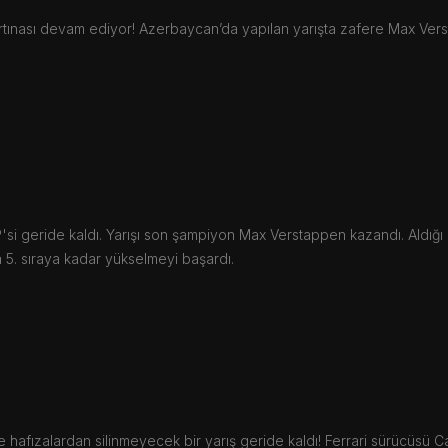
rtınası devam ediyor! Azerbaycan’da yapılan yarışta zafere Max Vers
si geride kaldı. Yarışı son şampiyon Max Verstappen kazandı. Aldığı 
a 5. sıraya kadar yükselmeyi başardı.
 hafızalardan silinmeyecek bir yarış geride kaldı! Ferrari sürücüsü Car