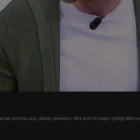
Video
 Uzun bekleyişten sonra nihayet yarış haftasındayız! Geride kalan 
Ferrari motorlu araç dikkat çekerken, McLaren'in başını çektiği Merce