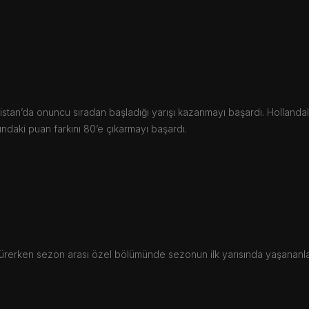
an’da onuncu sıradan başladığı yarışı kazanmayı başardı. Hollandalı p
ındaki puan farkını 80’e çıkarmayı başardı.
ürerken sezon arası özel bölümünde sezonun ilk yarısında yaşananları,