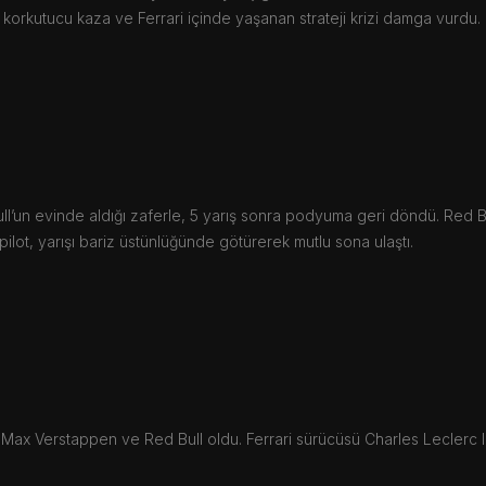
korkutucu kaza ve Ferrari içinde yaşanan strateji krizi damga vurdu.
ll’un evinde aldığı zaferle, 5 yarış sonra podyuma geri döndü. Red B
lot, yarışı bariz üstünlüğünde götürerek mutlu sona ulaştı.
 Max Verstappen ve Red Bull oldu. Ferrari sürücüsü Charles Leclerc l