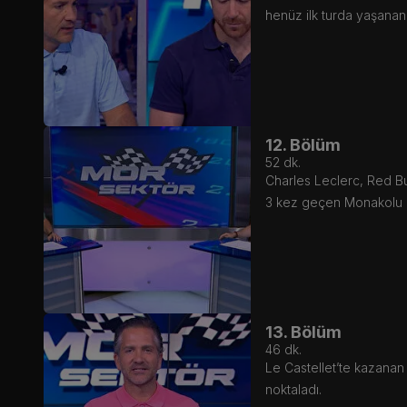
henüz ilk turda yaşanan 
12. Bölüm
52
dk.
Charles Leclerc, Red Bu
3 kez geçen Monakolu pi
13. Bölüm
46
dk.
Le Castellet’te kazanan
noktaladı.