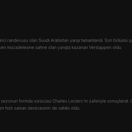
inci randevusu olan Suudi Arabistan yarışı tamamlandı. Son bölümü 
sen mücadelesine sahne olan yarışta kazanan Verstappen oldu.
i sezonun formda sürücüsü Charles Leclerc'in zaferiyle sonuçlandı.
n hızlı zaman derecesinin de sahibi oldu.