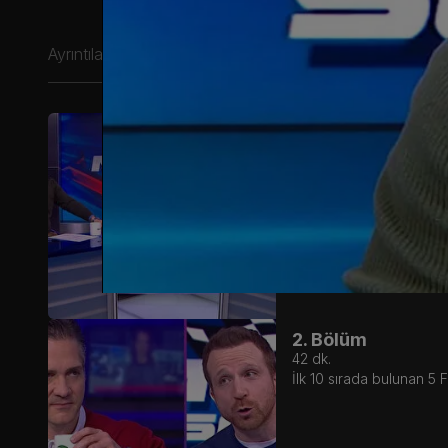
Ayrıntılar
1. Bölüm
48
dk.
Formula 1 geri dönüyor!
Verstappen kazanmıştı.
2. Bölüm
42
dk.
İlk 10 sırada bulunan 5 