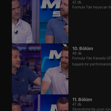
42
dk.
Formula 1’de heyecan fı
10. Bölüm
48
dk.
Formula 1’de Kanada GP'
başarılı bir performansl
11. Bölüm
47
dk.
Silverstone’da uzun süre