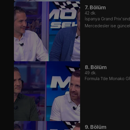
7. Bölüm
42
dk.
İspanya Grand Prix'sind
Mercedesler ise güncell
8. Bölüm
49
dk.
Formula 1’de Monako GP’si
9. Bölüm