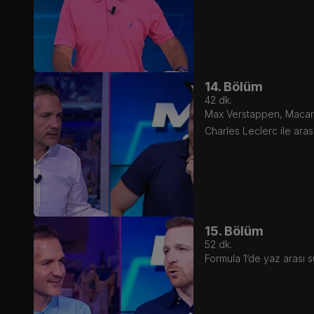
14. Bölüm
42
dk.
Max Verstappen, Macarist
Charles Leclerc ile aras
15. Bölüm
52
dk.
Formula 1’de yaz arası s