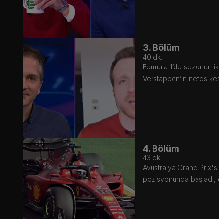
3. Bölüm
40
dk.
Formula 1’de sezonun ik
Verstappen’in nefes ke
4. Bölüm
43
dk.
Avustralya Grand Prix's
pozisyonunda başladı, e